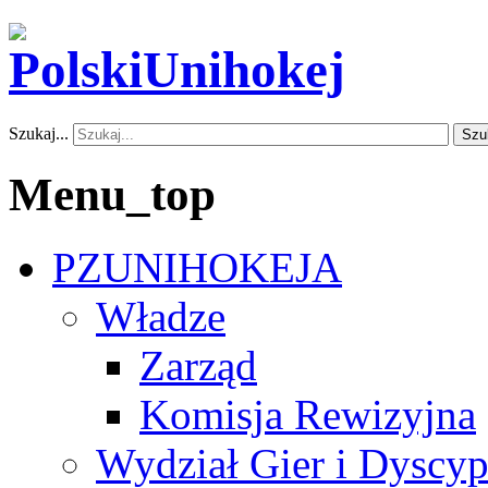
Szukaj...
Szu
Menu_top
PZUNIHOKEJA
Władze
Zarząd
Komisja Rewizyjna
Wydział Gier i Dyscyp