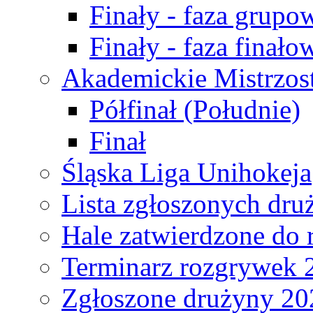
Finały - faza grupo
Finały - faza finało
Akademickie Mistrzos
Półfinał (Południe)
Finał
Śląska Liga Unihokeja
Lista zgłoszonych dru
Hale zatwierdzone do
Terminarz rozgrywek 
Zgłoszone drużyny 20