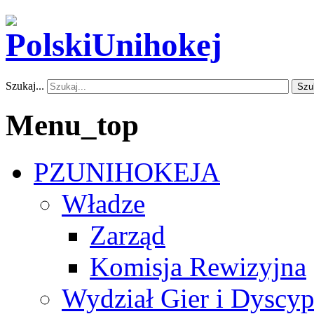
Szukaj...
Szu
Menu_top
PZUNIHOKEJA
Władze
Zarząd
Komisja Rewizyjna
Wydział Gier i Dyscyp