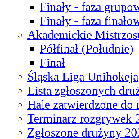
Finały - faza grupo
Finały - faza finało
Akademickie Mistrzos
Półfinał (Południe)
Finał
Śląska Liga Unihokeja
Lista zgłoszonych dru
Hale zatwierdzone do
Terminarz rozgrywek 
Zgłoszone drużyny 20