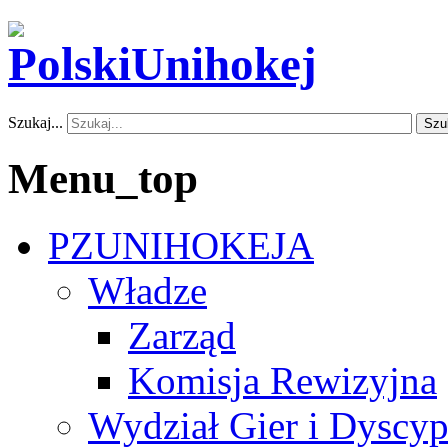
Szukaj...
Szu
Menu_top
PZUNIHOKEJA
Władze
Zarząd
Komisja Rewizyjna
Wydział Gier i Dyscyp