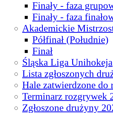
Finały - faza grupo
Finały - faza finało
Akademickie Mistrzos
Półfinał (Południe)
Finał
Śląska Liga Unihokeja
Lista zgłoszonych dru
Hale zatwierdzone do
Terminarz rozgrywek 
Zgłoszone drużyny 20