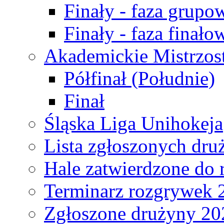
Finały - faza grupo
Finały - faza finało
Akademickie Mistrzos
Półfinał (Południe)
Finał
Śląska Liga Unihokeja
Lista zgłoszonych dru
Hale zatwierdzone do
Terminarz rozgrywek 
Zgłoszone drużyny 20