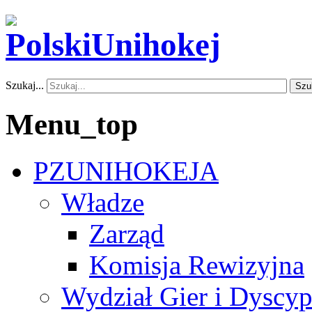
Szukaj...
Szu
Menu_top
PZUNIHOKEJA
Władze
Zarząd
Komisja Rewizyjna
Wydział Gier i Dyscyp