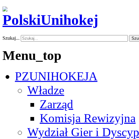
Szukaj...
Szu
Menu_top
PZUNIHOKEJA
Władze
Zarząd
Komisja Rewizyjna
Wydział Gier i Dyscyp