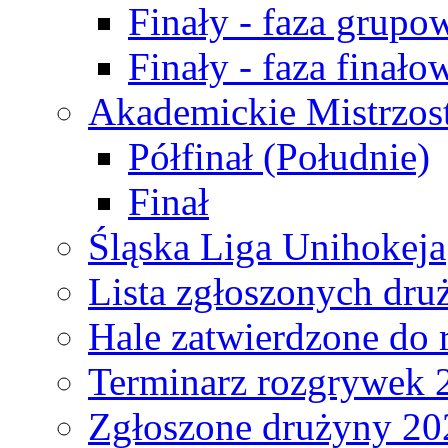
Finały - faza grupo
Finały - faza finało
Akademickie Mistrzos
Półfinał (Południe)
Finał
Śląska Liga Unihokeja
Lista zgłoszonych dru
Hale zatwierdzone do
Terminarz rozgrywek 
Zgłoszone drużyny 20