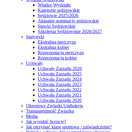
Władze Wydziału
Kategorie sędziowskie
Sędziowie 2025/2026
Aktualne nominacje sędziowskie
Stawki Sędziowskie
Szkolenia Sędziowskie 2026/2027
Statystyki
Ekstraliga mężczyzn
Ekstraliga kobiet
Reprezentacja mężczyzn
Reprezentacja kobiet
Uchwały
Uchwały Zarządu 2026
Uchwała Zarządu 2025
Uchwała Zarządu 2024
Uchwała Zarządu 2023
Uchwała Zarządu 2022
Uchwała Zarządu 2021
Uchwała Zarządu 2020
Okręgowe Związki Unihokeja
Transparentność Związku
Media
Jak wyrobić licencję?
Jak otrzymać klasę sportową / zaświadczenie?