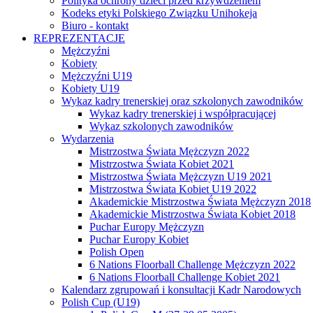
Polityka ochrony dzieci przed krzywdzeniem
Kodeks etyki Polskiego Związku Unihokeja
Biuro - kontakt
REPREZENTACJE
Mężczyźni
Kobiety
Mężczyźni U19
Kobiety U19
Wykaz kadry trenerskiej oraz szkolonych zawodników
Wykaz kadry trenerskiej i współpracującej
Wykaz szkolonych zawodników
Wydarzenia
Mistrzostwa Świata Mężczyzn 2022
Mistrzostwa Świata Kobiet 2021
Mistrzostwa Świata Mężczyzn U19 2021
Mistrzostwa Świata Kobiet U19 2022
Akademickie Mistrzostwa Świata Mężczyzn 2018
Akademickie Mistrzostwa Świata Kobiet 2018
Puchar Europy Mężczyzn
Puchar Europy Kobiet
Polish Open
6 Nations Floorball Challenge Mężczyzn 2022
6 Nations Floorball Challenge Kobiet 2021
Kalendarz zgrupowań i konsultacji Kadr Narodowych
Polish Cup (U19)