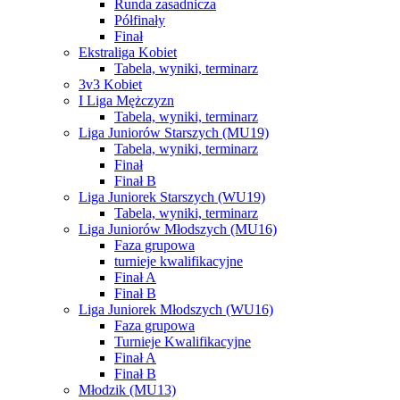
Runda zasadnicza
Półfinały
Finał
Ekstraliga Kobiet
Tabela, wyniki, terminarz
3v3 Kobiet
I Liga Mężczyzn
Tabela, wyniki, terminarz
Liga Juniorów Starszych (MU19)
Tabela, wyniki, terminarz
Finał
Finał B
Liga Juniorek Starszych (WU19)
Tabela, wyniki, terminarz
Liga Juniorów Młodszych (MU16)
Faza grupowa
turnieje kwalifikacyjne
Finał A
Finał B
Liga Juniorek Młodszych (WU16)
Faza grupowa
Turnieje Kwalifikacyjne
Finał A
Finał B
Młodzik (MU13)