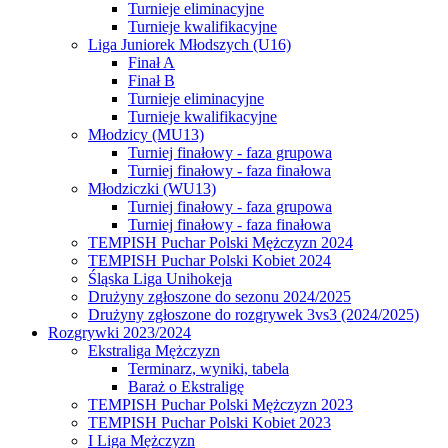
Turnieje eliminacyjne
Turnieje kwalifikacyjne
Liga Juniorek Młodszych (U16)
Finał A
Finał B
Turnieje eliminacyjne
Turnieje kwalifikacyjne
Młodzicy (MU13)
Turniej finałowy - faza grupowa
Turniej finałowy - faza finałowa
Młodziczki (WU13)
Turniej finałowy - faza grupowa
Turniej finałowy - faza finałowa
TEMPISH Puchar Polski Mężczyzn 2024
TEMPISH Puchar Polski Kobiet 2024
Śląska Liga Unihokeja
Drużyny zgłoszone do sezonu 2024/2025
Drużyny zgłoszone do rozgrywek 3vs3 (2024/2025)
Rozgrywki 2023/2024
Ekstraliga Mężczyzn
Terminarz, wyniki, tabela
Baraż o Ekstraligę
TEMPISH Puchar Polski Mężczyzn 2023
TEMPISH Puchar Polski Kobiet 2023
I Liga Mężczyzn