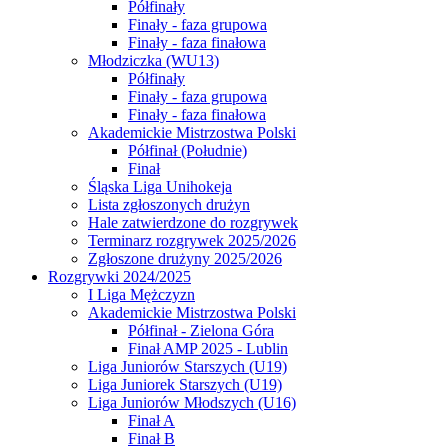
Półfinały
Finały - faza grupowa
Finały - faza finałowa
Młodziczka (WU13)
Półfinały
Finały - faza grupowa
Finały - faza finałowa
Akademickie Mistrzostwa Polski
Półfinał (Południe)
Finał
Śląska Liga Unihokeja
Lista zgłoszonych drużyn
Hale zatwierdzone do rozgrywek
Terminarz rozgrywek 2025/2026
Zgłoszone drużyny 2025/2026
Rozgrywki 2024/2025
I Liga Mężczyzn
Akademickie Mistrzostwa Polski
Półfinał - Zielona Góra
Finał AMP 2025 - Lublin
Liga Juniorów Starszych (U19)
Liga Juniorek Starszych (U19)
Liga Juniorów Młodszych (U16)
Finał A
Finał B