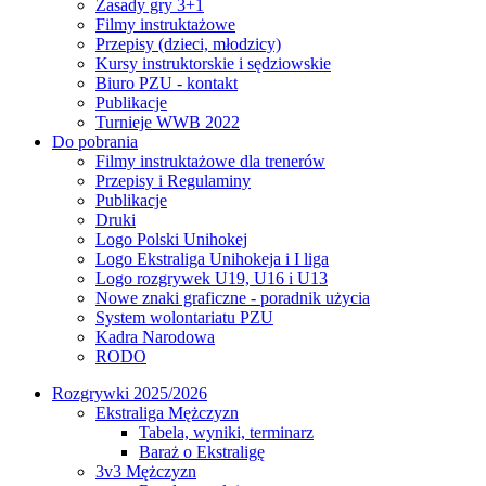
Zasady gry 3+1
Filmy instruktażowe
Przepisy (dzieci, młodzicy)
Kursy instruktorskie i sędziowskie
Biuro PZU - kontakt
Publikacje
Turnieje WWB 2022
Do pobrania
Filmy instruktażowe dla trenerów
Przepisy i Regulaminy
Publikacje
Druki
Logo Polski Unihokej
Logo Ekstraliga Unihokeja i I liga
Logo rozgrywek U19, U16 i U13
Nowe znaki graficzne - poradnik użycia
System wolontariatu PZU
Kadra Narodowa
RODO
Rozgrywki 2025/2026
Ekstraliga Mężczyzn
Tabela, wyniki, terminarz
Baraż o Ekstraligę
3v3 Mężczyzn