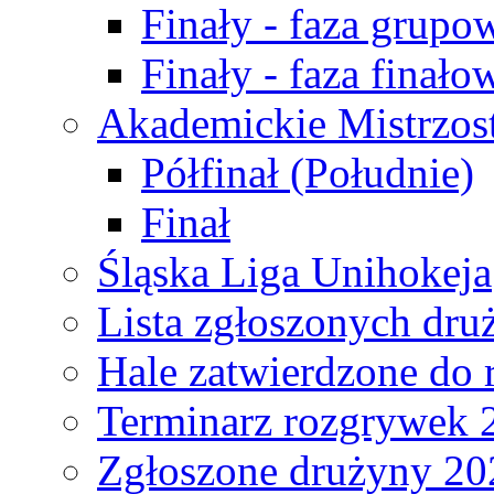
Finały - faza grupo
Finały - faza finało
Akademickie Mistrzos
Półfinał (Południe)
Finał
Śląska Liga Unihokeja
Lista zgłoszonych dru
Hale zatwierdzone do
Terminarz rozgrywek 
Zgłoszone drużyny 20