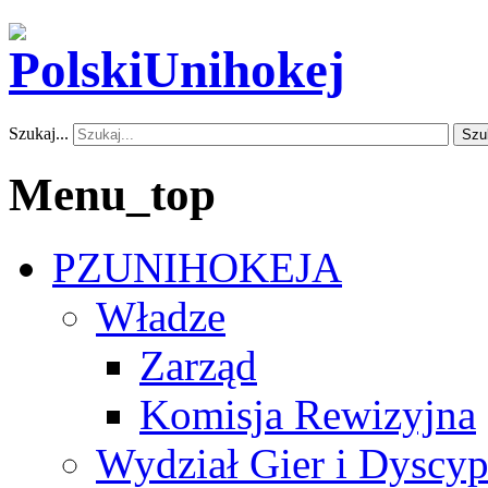
Szukaj...
Szu
Menu_top
PZUNIHOKEJA
Władze
Zarząd
Komisja Rewizyjna
Wydział Gier i Dyscyp