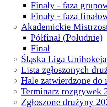
Finały - faza grupo
Finały - faza finało
Akademickie Mistrzos
Półfinał (Południe)
Finał
Śląska Liga Unihokeja
Lista zgłoszonych dru
Hale zatwierdzone do
Terminarz rozgrywek 
Zgłoszone drużyny 20