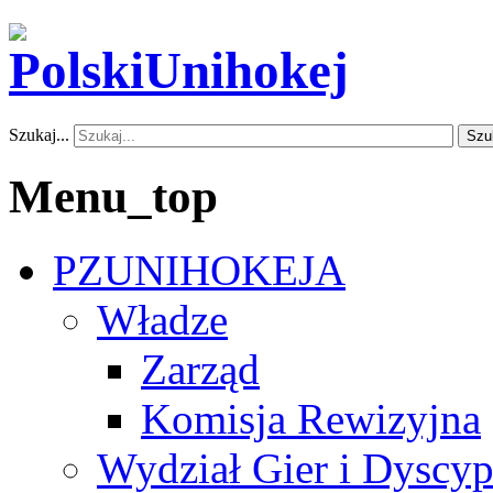
Szukaj...
Szu
Menu_top
PZUNIHOKEJA
Władze
Zarząd
Komisja Rewizyjna
Wydział Gier i Dyscyp