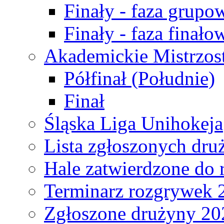
Finały - faza grupo
Finały - faza finało
Akademickie Mistrzos
Półfinał (Południe)
Finał
Śląska Liga Unihokeja
Lista zgłoszonych dru
Hale zatwierdzone do
Terminarz rozgrywek 
Zgłoszone drużyny 20