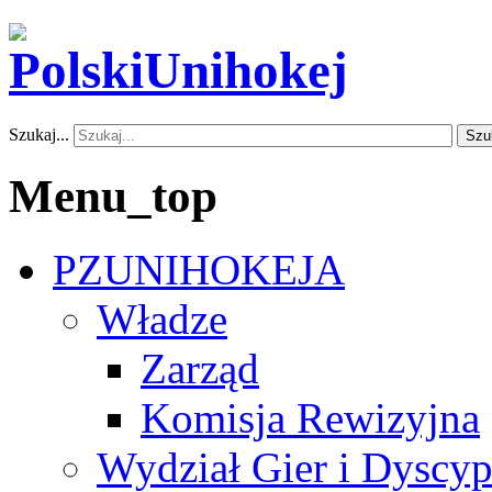
Szukaj...
Szu
Menu_top
PZUNIHOKEJA
Władze
Zarząd
Komisja Rewizyjna
Wydział Gier i Dyscyp