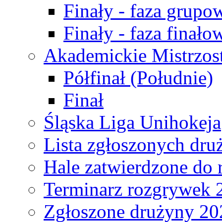
Finały - faza grupo
Finały - faza finało
Akademickie Mistrzos
Półfinał (Południe)
Finał
Śląska Liga Unihokeja
Lista zgłoszonych dru
Hale zatwierdzone do
Terminarz rozgrywek 
Zgłoszone drużyny 20