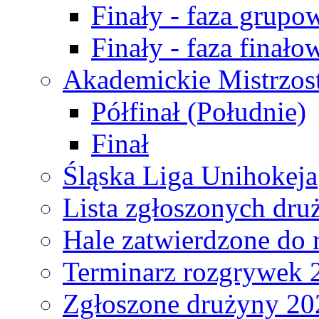
Finały - faza grupo
Finały - faza finało
Akademickie Mistrzos
Półfinał (Południe)
Finał
Śląska Liga Unihokeja
Lista zgłoszonych dru
Hale zatwierdzone do
Terminarz rozgrywek 
Zgłoszone drużyny 20