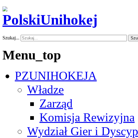
Szukaj...
Szu
Menu_top
PZUNIHOKEJA
Władze
Zarząd
Komisja Rewizyjna
Wydział Gier i Dyscyp