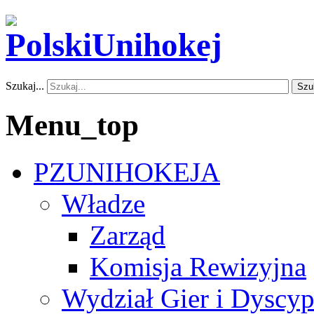
Szukaj...
Szu
Menu_top
PZUNIHOKEJA
Władze
Zarząd
Komisja Rewizyjna
Wydział Gier i Dyscyp