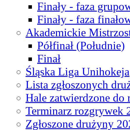
Finały - faza grupo
Finały - faza finało
Akademickie Mistrzos
Półfinał (Południe)
Finał
Śląska Liga Unihokeja
Lista zgłoszonych dru
Hale zatwierdzone do
Terminarz rozgrywek 
Zgłoszone drużyny 20