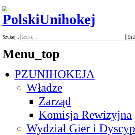
Szukaj...
Szu
Menu_top
PZUNIHOKEJA
Władze
Zarząd
Komisja Rewizyjna
Wydział Gier i Dyscyp