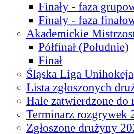
Finały - faza grupo
Finały - faza finało
Akademickie Mistrzos
Półfinał (Południe)
Finał
Śląska Liga Unihokeja
Lista zgłoszonych dru
Hale zatwierdzone do
Terminarz rozgrywek 
Zgłoszone drużyny 20