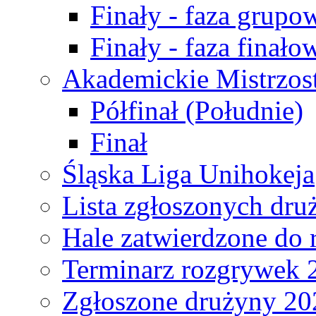
Finały - faza grupo
Finały - faza finało
Akademickie Mistrzos
Półfinał (Południe)
Finał
Śląska Liga Unihokeja
Lista zgłoszonych dru
Hale zatwierdzone do
Terminarz rozgrywek 
Zgłoszone drużyny 20