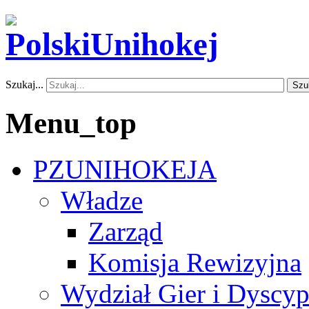
Szukaj...
Szu
Menu_top
PZUNIHOKEJA
Władze
Zarząd
Komisja Rewizyjna
Wydział Gier i Dyscyp