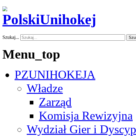
Szukaj...
Szu
Menu_top
PZUNIHOKEJA
Władze
Zarząd
Komisja Rewizyjna
Wydział Gier i Dyscyp