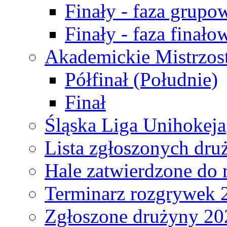
Finały - faza grupo
Finały - faza finało
Akademickie Mistrzos
Półfinał (Południe)
Finał
Śląska Liga Unihokeja
Lista zgłoszonych dru
Hale zatwierdzone do
Terminarz rozgrywek 
Zgłoszone drużyny 20