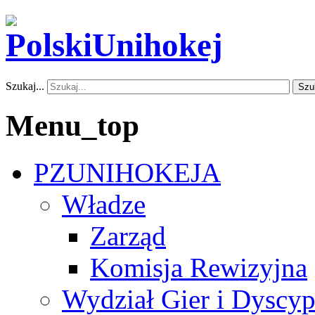
Szukaj...
Szu
Menu_top
PZUNIHOKEJA
Władze
Zarząd
Komisja Rewizyjna
Wydział Gier i Dyscyp