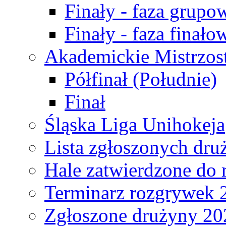
Finały - faza grupo
Finały - faza finało
Akademickie Mistrzos
Półfinał (Południe)
Finał
Śląska Liga Unihokeja
Lista zgłoszonych dru
Hale zatwierdzone do
Terminarz rozgrywek 
Zgłoszone drużyny 20