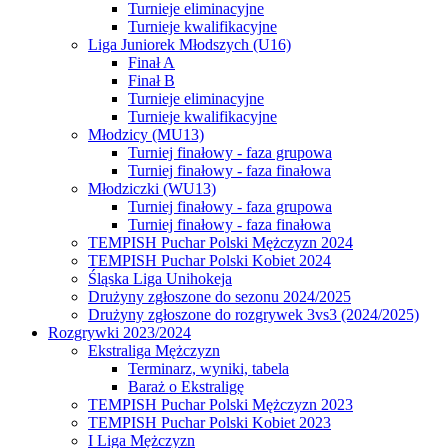
Turnieje eliminacyjne
Turnieje kwalifikacyjne
Liga Juniorek Młodszych (U16)
Finał A
Finał B
Turnieje eliminacyjne
Turnieje kwalifikacyjne
Młodzicy (MU13)
Turniej finałowy - faza grupowa
Turniej finałowy - faza finałowa
Młodziczki (WU13)
Turniej finałowy - faza grupowa
Turniej finałowy - faza finałowa
TEMPISH Puchar Polski Mężczyzn 2024
TEMPISH Puchar Polski Kobiet 2024
Śląska Liga Unihokeja
Drużyny zgłoszone do sezonu 2024/2025
Drużyny zgłoszone do rozgrywek 3vs3 (2024/2025)
Rozgrywki 2023/2024
Ekstraliga Mężczyzn
Terminarz, wyniki, tabela
Baraż o Ekstraligę
TEMPISH Puchar Polski Mężczyzn 2023
TEMPISH Puchar Polski Kobiet 2023
I Liga Mężczyzn