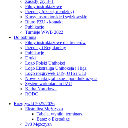
Zasady gry 3+1
Filmy instruktażowe
Przepisy (dzieci, młodzicy)
Kursy instruktorskie i sędziowskie
Biuro PZU - kontakt
Publikacje
Turnieje WWB 2022
Do pobrania
Filmy instruktażowe dla trenerów
Przepisy i Regulaminy
Publikacje
Druki
Logo Polski Unihokej
Logo Ekstraliga Unihokeja i I liga
Logo rozgrywek U19, U16 i U13
Nowe znaki graficzne - poradnik użycia
System wolontariatu PZU
Kadra Narodowa
RODO
Rozgrywki 2025/2026
Ekstraliga Mężczyzn
Tabela, wyniki, terminarz
Baraż o Ekstraligę
3v3 Mężczyzn