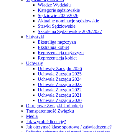
Władze Wydziału
Kategorie sędziowskie
Sędziowie 2025/2026
Aktualne nominacje sędziowskie
Stawki Sędziowskie
Szkolenia Sędziowskie 2026/2027
Statystyki
Ekstraliga mężczyzn
Ekstraliga kobiet
Reprezentacja mężczyzn
Reprezentacja kobiet
Uchwały
Uchwały Zarządu 2026
Uchwała Zarządu 2025
Uchwała Zarządu 2024
Uchwała Zarządu 2023
Uchwała Zarządu 2022
Uchwała Zarządu 2021
Uchwała Zarządu 2020
Okręgowe Związki Unihokeja
Transparentność Związku
Media
Jak wyrobić licencję?
Jak otrzymać klasę sportową / zaświadczenie?