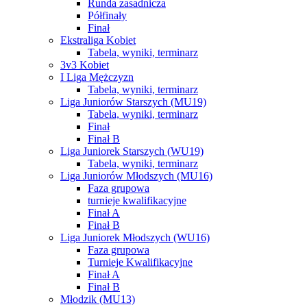
Runda zasadnicza
Półfinały
Finał
Ekstraliga Kobiet
Tabela, wyniki, terminarz
3v3 Kobiet
I Liga Mężczyzn
Tabela, wyniki, terminarz
Liga Juniorów Starszych (MU19)
Tabela, wyniki, terminarz
Finał
Finał B
Liga Juniorek Starszych (WU19)
Tabela, wyniki, terminarz
Liga Juniorów Młodszych (MU16)
Faza grupowa
turnieje kwalifikacyjne
Finał A
Finał B
Liga Juniorek Młodszych (WU16)
Faza grupowa
Turnieje Kwalifikacyjne
Finał A
Finał B
Młodzik (MU13)