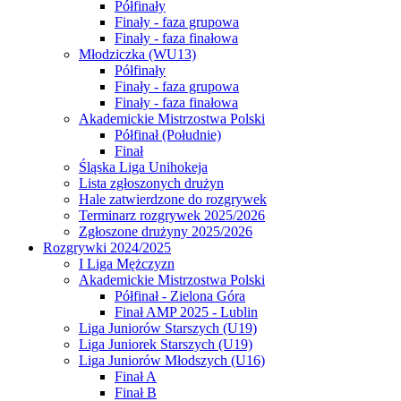
Półfinały
Finały - faza grupowa
Finały - faza finałowa
Młodziczka (WU13)
Półfinały
Finały - faza grupowa
Finały - faza finałowa
Akademickie Mistrzostwa Polski
Półfinał (Południe)
Finał
Śląska Liga Unihokeja
Lista zgłoszonych drużyn
Hale zatwierdzone do rozgrywek
Terminarz rozgrywek 2025/2026
Zgłoszone drużyny 2025/2026
Rozgrywki 2024/2025
I Liga Mężczyzn
Akademickie Mistrzostwa Polski
Półfinał - Zielona Góra
Finał AMP 2025 - Lublin
Liga Juniorów Starszych (U19)
Liga Juniorek Starszych (U19)
Liga Juniorów Młodszych (U16)
Finał A
Finał B