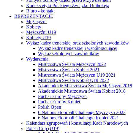
Polityka ochrony dzieci przed krzywdzeniem
Kodeks etyki Polskiego Związku Unihokeja
Biuro - kontakt
REPREZENTACJE
Mężczyźni
Kobiety
Mężczyźni U19
Kobiety U19
Wykaz kadry trenerskiej oraz szkolonych zawodników
Wykaz kadry trenerskiej i współpracującej
Wykaz szkolonych zawodników
Wydarzenia
Mistrzostwa Świata Mężczyzn 2022
Mistrzostwa Świata Kobiet 2021
Mistrzostwa Świata Mężczyzn U19 2021
Mistrzostwa Świata Kobiet U19 2022
Akademickie Mistrzostwa Świata Mężczyzn 2018
Akademickie Mistrzostwa Świata Kobiet 2018
Puchar Europy Mężczyzn
Puchar Europy Kobiet
Polish Open
6 Nations Floorball Challenge Mężczyzn 2022
6 Nations Floorball Challenge Kobiet 2021
Kalendarz zgrupowań i konsultacji Kadr Narodowych
Polish Cup (U19)