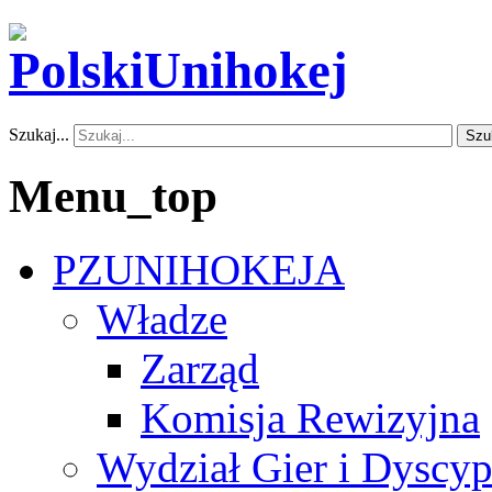
Szukaj...
Szu
Menu_top
PZUNIHOKEJA
Władze
Zarząd
Komisja Rewizyjna
Wydział Gier i Dyscyp