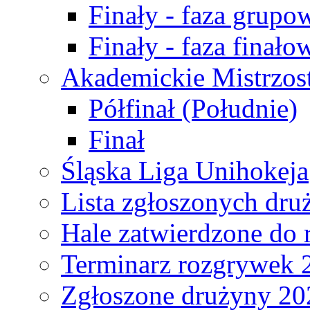
Finały - faza grupo
Finały - faza finało
Akademickie Mistrzos
Półfinał (Południe)
Finał
Śląska Liga Unihokeja
Lista zgłoszonych dru
Hale zatwierdzone do
Terminarz rozgrywek 
Zgłoszone drużyny 20