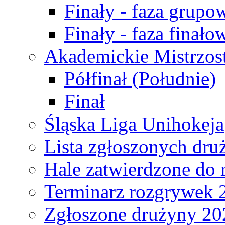
Finały - faza grupo
Finały - faza finało
Akademickie Mistrzos
Półfinał (Południe)
Finał
Śląska Liga Unihokeja
Lista zgłoszonych dru
Hale zatwierdzone do
Terminarz rozgrywek 
Zgłoszone drużyny 20