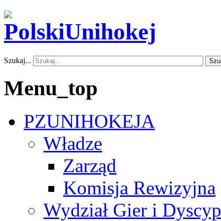
Szukaj...
Szu
Menu_top
PZUNIHOKEJA
Władze
Zarząd
Komisja Rewizyjna
Wydział Gier i Dyscyp