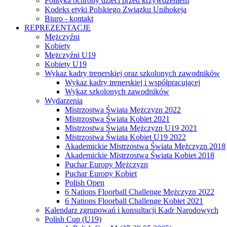
Polityka ochrony dzieci przed krzywdzeniem
Kodeks etyki Polskiego Związku Unihokeja
Biuro - kontakt
REPREZENTACJE
Mężczyźni
Kobiety
Mężczyźni U19
Kobiety U19
Wykaz kadry trenerskiej oraz szkolonych zawodników
Wykaz kadry trenerskiej i współpracującej
Wykaz szkolonych zawodników
Wydarzenia
Mistrzostwa Świata Mężczyzn 2022
Mistrzostwa Świata Kobiet 2021
Mistrzostwa Świata Mężczyzn U19 2021
Mistrzostwa Świata Kobiet U19 2022
Akademickie Mistrzostwa Świata Mężczyzn 2018
Akademickie Mistrzostwa Świata Kobiet 2018
Puchar Europy Mężczyzn
Puchar Europy Kobiet
Polish Open
6 Nations Floorball Challenge Mężczyzn 2022
6 Nations Floorball Challenge Kobiet 2021
Kalendarz zgrupowań i konsultacji Kadr Narodowych
Polish Cup (U19)