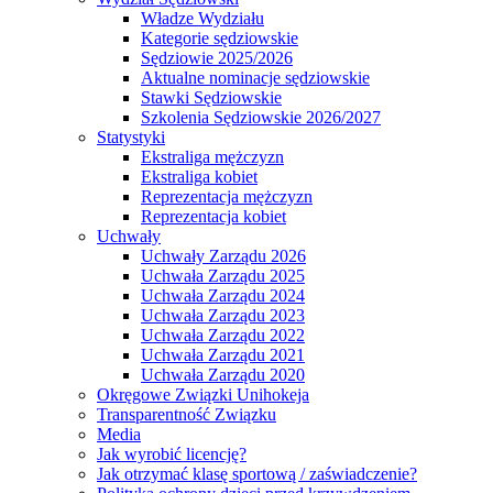
Władze Wydziału
Kategorie sędziowskie
Sędziowie 2025/2026
Aktualne nominacje sędziowskie
Stawki Sędziowskie
Szkolenia Sędziowskie 2026/2027
Statystyki
Ekstraliga mężczyzn
Ekstraliga kobiet
Reprezentacja mężczyzn
Reprezentacja kobiet
Uchwały
Uchwały Zarządu 2026
Uchwała Zarządu 2025
Uchwała Zarządu 2024
Uchwała Zarządu 2023
Uchwała Zarządu 2022
Uchwała Zarządu 2021
Uchwała Zarządu 2020
Okręgowe Związki Unihokeja
Transparentność Związku
Media
Jak wyrobić licencję?
Jak otrzymać klasę sportową / zaświadczenie?