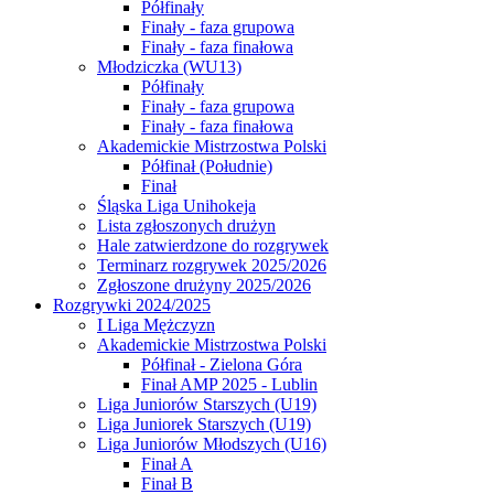
Półfinały
Finały - faza grupowa
Finały - faza finałowa
Młodziczka (WU13)
Półfinały
Finały - faza grupowa
Finały - faza finałowa
Akademickie Mistrzostwa Polski
Półfinał (Południe)
Finał
Śląska Liga Unihokeja
Lista zgłoszonych drużyn
Hale zatwierdzone do rozgrywek
Terminarz rozgrywek 2025/2026
Zgłoszone drużyny 2025/2026
Rozgrywki 2024/2025
I Liga Mężczyzn
Akademickie Mistrzostwa Polski
Półfinał - Zielona Góra
Finał AMP 2025 - Lublin
Liga Juniorów Starszych (U19)
Liga Juniorek Starszych (U19)
Liga Juniorów Młodszych (U16)
Finał A
Finał B