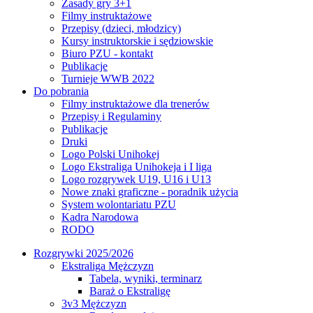
Zasady gry 3+1
Filmy instruktażowe
Przepisy (dzieci, młodzicy)
Kursy instruktorskie i sędziowskie
Biuro PZU - kontakt
Publikacje
Turnieje WWB 2022
Do pobrania
Filmy instruktażowe dla trenerów
Przepisy i Regulaminy
Publikacje
Druki
Logo Polski Unihokej
Logo Ekstraliga Unihokeja i I liga
Logo rozgrywek U19, U16 i U13
Nowe znaki graficzne - poradnik użycia
System wolontariatu PZU
Kadra Narodowa
RODO
Rozgrywki 2025/2026
Ekstraliga Mężczyzn
Tabela, wyniki, terminarz
Baraż o Ekstraligę
3v3 Mężczyzn