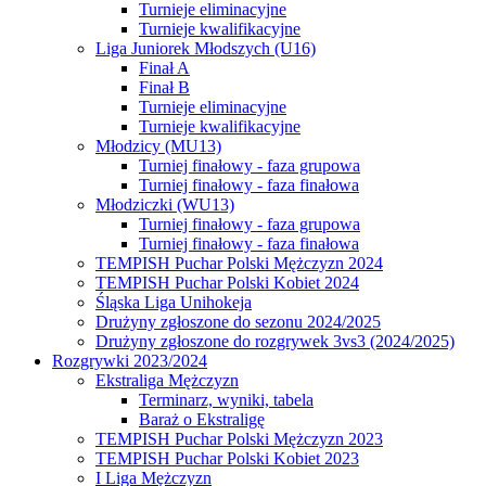
Turnieje eliminacyjne
Turnieje kwalifikacyjne
Liga Juniorek Młodszych (U16)
Finał A
Finał B
Turnieje eliminacyjne
Turnieje kwalifikacyjne
Młodzicy (MU13)
Turniej finałowy - faza grupowa
Turniej finałowy - faza finałowa
Młodziczki (WU13)
Turniej finałowy - faza grupowa
Turniej finałowy - faza finałowa
TEMPISH Puchar Polski Mężczyzn 2024
TEMPISH Puchar Polski Kobiet 2024
Śląska Liga Unihokeja
Drużyny zgłoszone do sezonu 2024/2025
Drużyny zgłoszone do rozgrywek 3vs3 (2024/2025)
Rozgrywki 2023/2024
Ekstraliga Mężczyzn
Terminarz, wyniki, tabela
Baraż o Ekstraligę
TEMPISH Puchar Polski Mężczyzn 2023
TEMPISH Puchar Polski Kobiet 2023
I Liga Mężczyzn