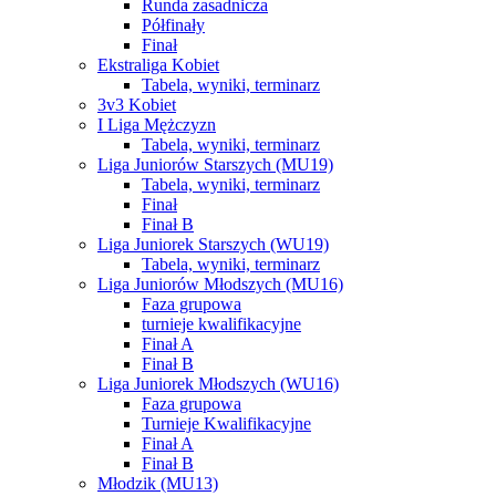
Runda zasadnicza
Półfinały
Finał
Ekstraliga Kobiet
Tabela, wyniki, terminarz
3v3 Kobiet
I Liga Mężczyzn
Tabela, wyniki, terminarz
Liga Juniorów Starszych (MU19)
Tabela, wyniki, terminarz
Finał
Finał B
Liga Juniorek Starszych (WU19)
Tabela, wyniki, terminarz
Liga Juniorów Młodszych (MU16)
Faza grupowa
turnieje kwalifikacyjne
Finał A
Finał B
Liga Juniorek Młodszych (WU16)
Faza grupowa
Turnieje Kwalifikacyjne
Finał A
Finał B
Młodzik (MU13)