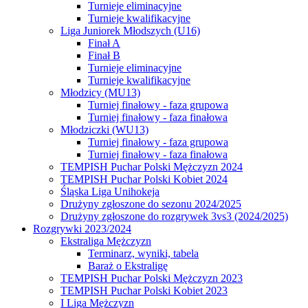
Turnieje eliminacyjne
Turnieje kwalifikacyjne
Liga Juniorek Młodszych (U16)
Finał A
Finał B
Turnieje eliminacyjne
Turnieje kwalifikacyjne
Młodzicy (MU13)
Turniej finałowy - faza grupowa
Turniej finałowy - faza finałowa
Młodziczki (WU13)
Turniej finałowy - faza grupowa
Turniej finałowy - faza finałowa
TEMPISH Puchar Polski Mężczyzn 2024
TEMPISH Puchar Polski Kobiet 2024
Śląska Liga Unihokeja
Drużyny zgłoszone do sezonu 2024/2025
Drużyny zgłoszone do rozgrywek 3vs3 (2024/2025)
Rozgrywki 2023/2024
Ekstraliga Mężczyzn
Terminarz, wyniki, tabela
Baraż o Ekstraligę
TEMPISH Puchar Polski Mężczyzn 2023
TEMPISH Puchar Polski Kobiet 2023
I Liga Mężczyzn