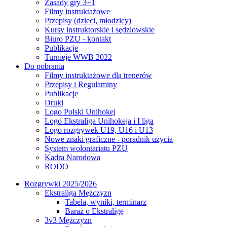
Zasady gry 3+1
Filmy instruktażowe
Przepisy (dzieci, młodzicy)
Kursy instruktorskie i sędziowskie
Biuro PZU - kontakt
Publikacje
Turnieje WWB 2022
Do pobrania
Filmy instruktażowe dla trenerów
Przepisy i Regulaminy
Publikacje
Druki
Logo Polski Unihokej
Logo Ekstraliga Unihokeja i I liga
Logo rozgrywek U19, U16 i U13
Nowe znaki graficzne - poradnik użycia
System wolontariatu PZU
Kadra Narodowa
RODO
Rozgrywki 2025/2026
Ekstraliga Mężczyzn
Tabela, wyniki, terminarz
Baraż o Ekstraligę
3v3 Mężczyzn