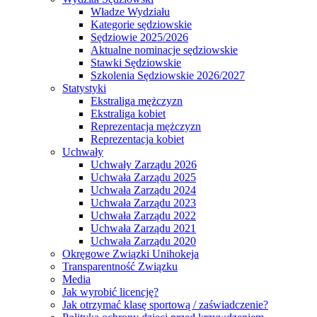
Władze Wydziału
Kategorie sędziowskie
Sędziowie 2025/2026
Aktualne nominacje sędziowskie
Stawki Sędziowskie
Szkolenia Sędziowskie 2026/2027
Statystyki
Ekstraliga mężczyzn
Ekstraliga kobiet
Reprezentacja mężczyzn
Reprezentacja kobiet
Uchwały
Uchwały Zarządu 2026
Uchwała Zarządu 2025
Uchwała Zarządu 2024
Uchwała Zarządu 2023
Uchwała Zarządu 2022
Uchwała Zarządu 2021
Uchwała Zarządu 2020
Okręgowe Związki Unihokeja
Transparentność Związku
Media
Jak wyrobić licencję?
Jak otrzymać klasę sportową / zaświadczenie?