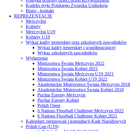
Polityka ochrony dzieci przed krzywdzeniem
Kodeks etyki Polskiego Związku Unihokeja
Biuro - kontakt
REPREZENTACJE
Mężczyźni
Kobiety
Mężczyźni U19
Kobiety U19
Wykaz kadry trenerskiej oraz szkolonych zawodników
Wykaz kadry trenerskiej i współpracującej
Wykaz szkolonych zawodników
Wydarzenia
Mistrzostwa Świata Mężczyzn 2022
Mistrzostwa Świata Kobiet 2021
Mistrzostwa Świata Mężczyzn U19 2021
Mistrzostwa Świata Kobiet U19 2022
Akademickie Mistrzostwa Świata Mężczyzn 2018
Akademickie Mistrzostwa Świata Kobiet 2018
Puchar Europy Mężczyzn
Puchar Europy Kobiet
Polish Open
6 Nations Floorball Challenge Mężczyzn 2022
6 Nations Floorball Challenge Kobiet 2021
Kalendarz zgrupowań i konsultacji Kadr Narodowych
Polish Cup (U19)