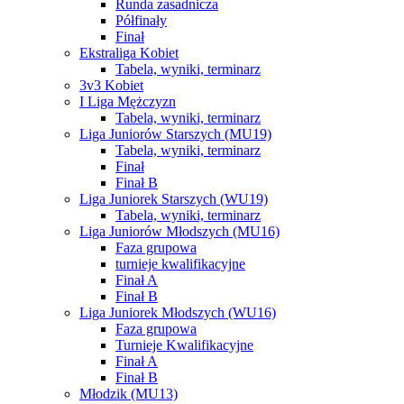
Runda zasadnicza
Półfinały
Finał
Ekstraliga Kobiet
Tabela, wyniki, terminarz
3v3 Kobiet
I Liga Mężczyzn
Tabela, wyniki, terminarz
Liga Juniorów Starszych (MU19)
Tabela, wyniki, terminarz
Finał
Finał B
Liga Juniorek Starszych (WU19)
Tabela, wyniki, terminarz
Liga Juniorów Młodszych (MU16)
Faza grupowa
turnieje kwalifikacyjne
Finał A
Finał B
Liga Juniorek Młodszych (WU16)
Faza grupowa
Turnieje Kwalifikacyjne
Finał A
Finał B
Młodzik (MU13)