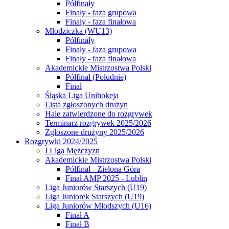
Półfinały
Finały - faza grupowa
Finały - faza finałowa
Młodziczka (WU13)
Półfinały
Finały - faza grupowa
Finały - faza finałowa
Akademickie Mistrzostwa Polski
Półfinał (Południe)
Finał
Śląska Liga Unihokeja
Lista zgłoszonych drużyn
Hale zatwierdzone do rozgrywek
Terminarz rozgrywek 2025/2026
Zgłoszone drużyny 2025/2026
Rozgrywki 2024/2025
I Liga Mężczyzn
Akademickie Mistrzostwa Polski
Półfinał - Zielona Góra
Finał AMP 2025 - Lublin
Liga Juniorów Starszych (U19)
Liga Juniorek Starszych (U19)
Liga Juniorów Młodszych (U16)
Finał A
Finał B