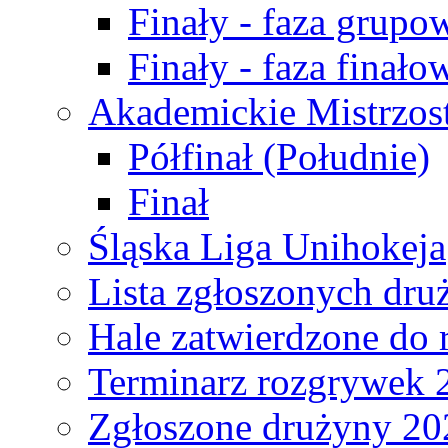
Finały - faza grupo
Finały - faza finało
Akademickie Mistrzos
Półfinał (Południe)
Finał
Śląska Liga Unihokeja
Lista zgłoszonych dru
Hale zatwierdzone do
Terminarz rozgrywek 
Zgłoszone drużyny 20