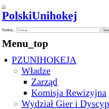
Szukaj...
Szu
Menu_top
PZUNIHOKEJA
Władze
Zarząd
Komisja Rewizyjna
Wydział Gier i Dyscyp