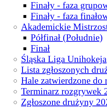
Finały - faza grupo
Finały - faza finało
Akademickie Mistrzos
Półfinał (Południe)
Finał
Śląska Liga Unihokeja
Lista zgłoszonych dru
Hale zatwierdzone do
Terminarz rozgrywek 
Zgłoszone drużyny 20