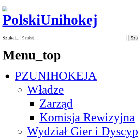
Szukaj...
Szu
Menu_top
PZUNIHOKEJA
Władze
Zarząd
Komisja Rewizyjna
Wydział Gier i Dyscyp