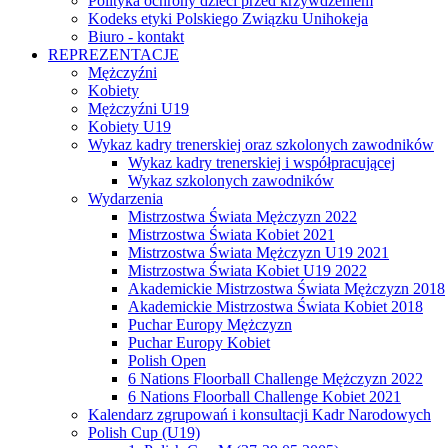
Polityka ochrony dzieci przed krzywdzeniem
Kodeks etyki Polskiego Związku Unihokeja
Biuro - kontakt
REPREZENTACJE
Mężczyźni
Kobiety
Mężczyźni U19
Kobiety U19
Wykaz kadry trenerskiej oraz szkolonych zawodników
Wykaz kadry trenerskiej i współpracującej
Wykaz szkolonych zawodników
Wydarzenia
Mistrzostwa Świata Mężczyzn 2022
Mistrzostwa Świata Kobiet 2021
Mistrzostwa Świata Mężczyzn U19 2021
Mistrzostwa Świata Kobiet U19 2022
Akademickie Mistrzostwa Świata Mężczyzn 2018
Akademickie Mistrzostwa Świata Kobiet 2018
Puchar Europy Mężczyzn
Puchar Europy Kobiet
Polish Open
6 Nations Floorball Challenge Mężczyzn 2022
6 Nations Floorball Challenge Kobiet 2021
Kalendarz zgrupowań i konsultacji Kadr Narodowych
Polish Cup (U19)