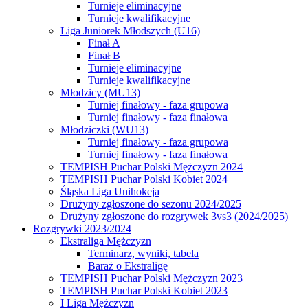
Turnieje eliminacyjne
Turnieje kwalifikacyjne
Liga Juniorek Młodszych (U16)
Finał A
Finał B
Turnieje eliminacyjne
Turnieje kwalifikacyjne
Młodzicy (MU13)
Turniej finałowy - faza grupowa
Turniej finałowy - faza finałowa
Młodziczki (WU13)
Turniej finałowy - faza grupowa
Turniej finałowy - faza finałowa
TEMPISH Puchar Polski Mężczyzn 2024
TEMPISH Puchar Polski Kobiet 2024
Śląska Liga Unihokeja
Drużyny zgłoszone do sezonu 2024/2025
Drużyny zgłoszone do rozgrywek 3vs3 (2024/2025)
Rozgrywki 2023/2024
Ekstraliga Mężczyzn
Terminarz, wyniki, tabela
Baraż o Ekstraligę
TEMPISH Puchar Polski Mężczyzn 2023
TEMPISH Puchar Polski Kobiet 2023
I Liga Mężczyzn