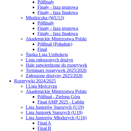
Półfinały
Finały - faza grupowa
Finały - faza finałowa
Młodziczka (WU13)
Półfinały
Finały - faza grupowa
Finały - faza finałowa
Akademickie Mistrzostwa Polski
Półfinał (Południe)
Finał
Śląska Liga Unihokeja
Lista zgłoszonych drużyn
Hale zatwierdzone do rozgrywek
Terminarz rozgrywek 2025/2026
Zgłoszone drużyny 2025/2026
Rozgrywki 2024/2025
I Liga Mężczyzn
Akademickie Mistrzostwa Polski
Półfinał - Zielona Góra
Finał AMP 2025 - Lublin
Liga Juniorów Starszych (U19)
Liga Juniorek Starszych (U19)
Liga Juniorów Młodszych (U16)
Finał A
Finał B