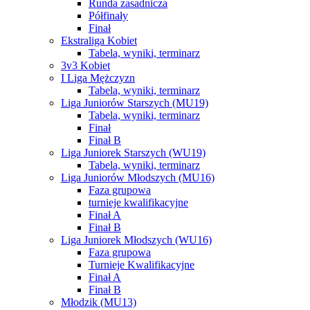
Runda zasadnicza
Półfinały
Finał
Ekstraliga Kobiet
Tabela, wyniki, terminarz
3v3 Kobiet
I Liga Mężczyzn
Tabela, wyniki, terminarz
Liga Juniorów Starszych (MU19)
Tabela, wyniki, terminarz
Finał
Finał B
Liga Juniorek Starszych (WU19)
Tabela, wyniki, terminarz
Liga Juniorów Młodszych (MU16)
Faza grupowa
turnieje kwalifikacyjne
Finał A
Finał B
Liga Juniorek Młodszych (WU16)
Faza grupowa
Turnieje Kwalifikacyjne
Finał A
Finał B
Młodzik (MU13)