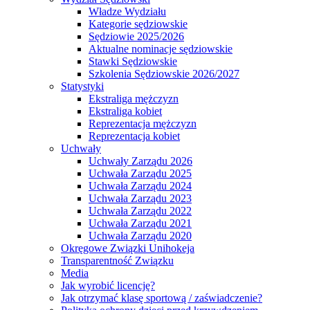
Władze Wydziału
Kategorie sędziowskie
Sędziowie 2025/2026
Aktualne nominacje sędziowskie
Stawki Sędziowskie
Szkolenia Sędziowskie 2026/2027
Statystyki
Ekstraliga mężczyzn
Ekstraliga kobiet
Reprezentacja mężczyzn
Reprezentacja kobiet
Uchwały
Uchwały Zarządu 2026
Uchwała Zarządu 2025
Uchwała Zarządu 2024
Uchwała Zarządu 2023
Uchwała Zarządu 2022
Uchwała Zarządu 2021
Uchwała Zarządu 2020
Okręgowe Związki Unihokeja
Transparentność Związku
Media
Jak wyrobić licencję?
Jak otrzymać klasę sportową / zaświadczenie?