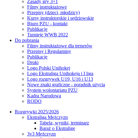
Zasady gry 3+1
Filmy instruktażowe
Przepisy (dzieci, młodzicy)
Kursy instruktorskie i sędziowskie
Biuro PZU - kontakt
Publikacje
Turnieje WWB 2022
Do pobrania
Filmy instruktażowe dla trenerów
Przepisy i Regulaminy
Publikacje
Druki
Logo Polski Unihokej
Logo Ekstraliga Unihokeja i I liga
Logo rozgrywek U19, U16 i U13
Nowe znaki graficzne - poradnik użycia
System wolontariatu PZU
Kadra Narodowa
RODO
Rozgrywki 2025/2026
Ekstraliga Mężczyzn
Tabela, wyniki, terminarz
Baraż o Ekstraligę
3v3 Mężczyzn