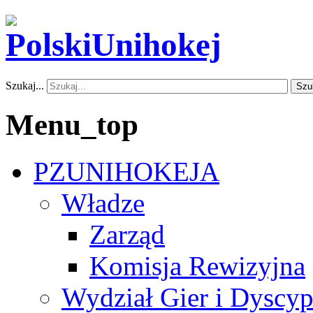
Szukaj...
Szu
Menu_top
PZUNIHOKEJA
Władze
Zarząd
Komisja Rewizyjna
Wydział Gier i Dyscyp