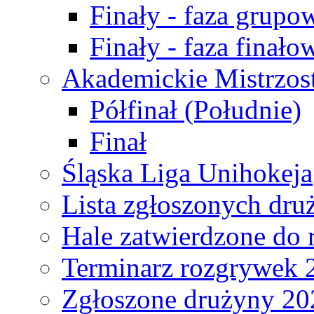
Finały - faza grupo
Finały - faza finało
Akademickie Mistrzos
Półfinał (Południe)
Finał
Śląska Liga Unihokeja
Lista zgłoszonych dru
Hale zatwierdzone do
Terminarz rozgrywek 
Zgłoszone drużyny 20