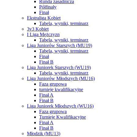
Runda zasadnicza
Półfinały
Finał
Ekstraliga Kobiet
Tabela, wyniki, terminarz
3v3 Kobiet
I Liga Mężczyzn
Tabela, wyniki, terminarz
Liga Juniorów Starszych (MU19)
Tabela, wyniki, terminarz
Finał
Finał B
Liga Juniorek Starszych (WU19)
Tabela, wyniki, terminarz
Liga Juniorów Młodszych (MU16)
Faza grupowa
turnieje kwalifikacyjne
Finał A
Finał B
Liga Juniorek Młodszych (WU16)
Faza grupowa
Turnieje Kwalifikacyjne
Finał A
Finał B
Młodzik (MU13)