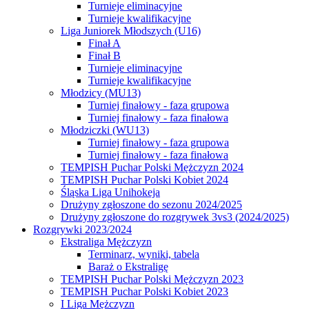
Turnieje eliminacyjne
Turnieje kwalifikacyjne
Liga Juniorek Młodszych (U16)
Finał A
Finał B
Turnieje eliminacyjne
Turnieje kwalifikacyjne
Młodzicy (MU13)
Turniej finałowy - faza grupowa
Turniej finałowy - faza finałowa
Młodziczki (WU13)
Turniej finałowy - faza grupowa
Turniej finałowy - faza finałowa
TEMPISH Puchar Polski Mężczyzn 2024
TEMPISH Puchar Polski Kobiet 2024
Śląska Liga Unihokeja
Drużyny zgłoszone do sezonu 2024/2025
Drużyny zgłoszone do rozgrywek 3vs3 (2024/2025)
Rozgrywki 2023/2024
Ekstraliga Mężczyzn
Terminarz, wyniki, tabela
Baraż o Ekstraligę
TEMPISH Puchar Polski Mężczyzn 2023
TEMPISH Puchar Polski Kobiet 2023
I Liga Mężczyzn