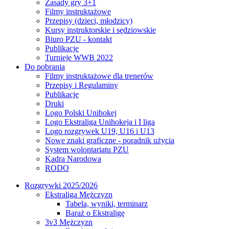
Zasady gry 3+1
Filmy instruktażowe
Przepisy (dzieci, młodzicy)
Kursy instruktorskie i sędziowskie
Biuro PZU - kontakt
Publikacje
Turnieje WWB 2022
Do pobrania
Filmy instruktażowe dla trenerów
Przepisy i Regulaminy
Publikacje
Druki
Logo Polski Unihokej
Logo Ekstraliga Unihokeja i I liga
Logo rozgrywek U19, U16 i U13
Nowe znaki graficzne - poradnik użycia
System wolontariatu PZU
Kadra Narodowa
RODO
Rozgrywki 2025/2026
Ekstraliga Mężczyzn
Tabela, wyniki, terminarz
Baraż o Ekstraligę
3v3 Mężczyzn