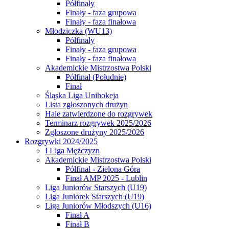
Półfinały
Finały - faza grupowa
Finały - faza finałowa
Młodziczka (WU13)
Półfinały
Finały - faza grupowa
Finały - faza finałowa
Akademickie Mistrzostwa Polski
Półfinał (Południe)
Finał
Śląska Liga Unihokeja
Lista zgłoszonych drużyn
Hale zatwierdzone do rozgrywek
Terminarz rozgrywek 2025/2026
Zgłoszone drużyny 2025/2026
Rozgrywki 2024/2025
I Liga Mężczyzn
Akademickie Mistrzostwa Polski
Półfinał - Zielona Góra
Finał AMP 2025 - Lublin
Liga Juniorów Starszych (U19)
Liga Juniorek Starszych (U19)
Liga Juniorów Młodszych (U16)
Finał A
Finał B