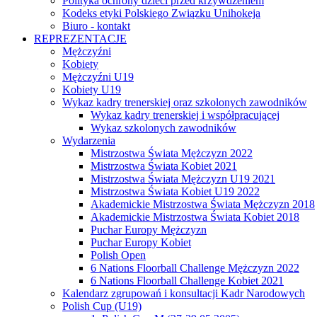
Polityka ochrony dzieci przed krzywdzeniem
Kodeks etyki Polskiego Związku Unihokeja
Biuro - kontakt
REPREZENTACJE
Mężczyźni
Kobiety
Mężczyźni U19
Kobiety U19
Wykaz kadry trenerskiej oraz szkolonych zawodników
Wykaz kadry trenerskiej i współpracującej
Wykaz szkolonych zawodników
Wydarzenia
Mistrzostwa Świata Mężczyzn 2022
Mistrzostwa Świata Kobiet 2021
Mistrzostwa Świata Mężczyzn U19 2021
Mistrzostwa Świata Kobiet U19 2022
Akademickie Mistrzostwa Świata Mężczyzn 2018
Akademickie Mistrzostwa Świata Kobiet 2018
Puchar Europy Mężczyzn
Puchar Europy Kobiet
Polish Open
6 Nations Floorball Challenge Mężczyzn 2022
6 Nations Floorball Challenge Kobiet 2021
Kalendarz zgrupowań i konsultacji Kadr Narodowych
Polish Cup (U19)