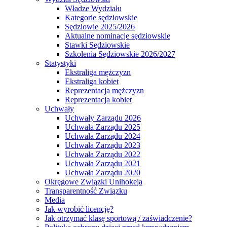
Władze Wydziału
Kategorie sędziowskie
Sędziowie 2025/2026
Aktualne nominacje sędziowskie
Stawki Sędziowskie
Szkolenia Sędziowskie 2026/2027
Statystyki
Ekstraliga mężczyzn
Ekstraliga kobiet
Reprezentacja mężczyzn
Reprezentacja kobiet
Uchwały
Uchwały Zarządu 2026
Uchwała Zarządu 2025
Uchwała Zarządu 2024
Uchwała Zarządu 2023
Uchwała Zarządu 2022
Uchwała Zarządu 2021
Uchwała Zarządu 2020
Okręgowe Związki Unihokeja
Transparentność Związku
Media
Jak wyrobić licencję?
Jak otrzymać klasę sportową / zaświadczenie?