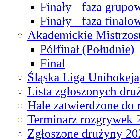
Finały - faza grupo
Finały - faza finało
Akademickie Mistrzos
Półfinał (Południe)
Finał
Śląska Liga Unihokeja
Lista zgłoszonych dru
Hale zatwierdzone do
Terminarz rozgrywek 
Zgłoszone drużyny 20