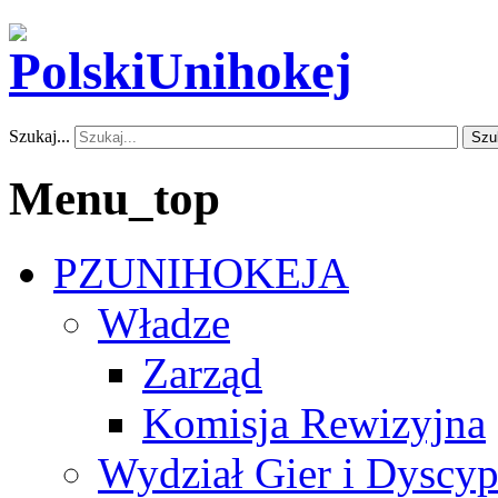
Szukaj...
Szu
Menu_top
PZUNIHOKEJA
Władze
Zarząd
Komisja Rewizyjna
Wydział Gier i Dyscyp