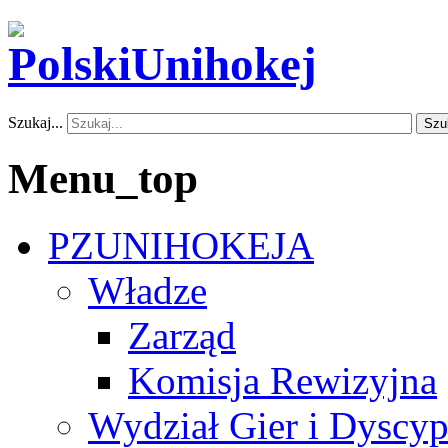
Szukaj...
Szu
Menu_top
PZUNIHOKEJA
Władze
Zarząd
Komisja Rewizyjna
Wydział Gier i Dyscyp