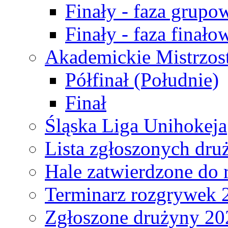
Finały - faza grupo
Finały - faza finało
Akademickie Mistrzos
Półfinał (Południe)
Finał
Śląska Liga Unihokeja
Lista zgłoszonych dru
Hale zatwierdzone do
Terminarz rozgrywek 
Zgłoszone drużyny 20