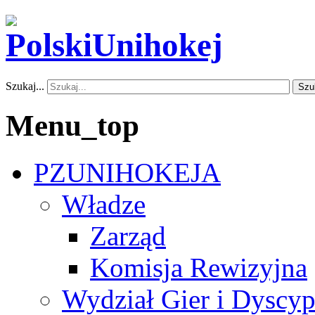
Szukaj...
Szu
Menu_top
PZUNIHOKEJA
Władze
Zarząd
Komisja Rewizyjna
Wydział Gier i Dyscyp