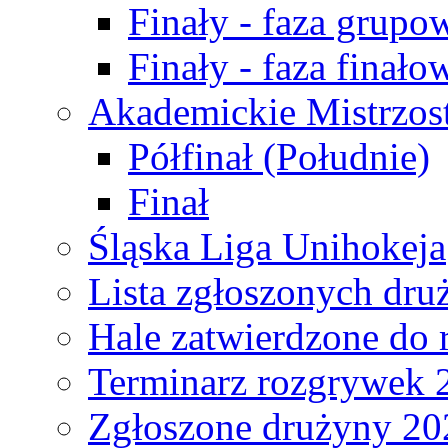
Finały - faza grupo
Finały - faza finało
Akademickie Mistrzos
Półfinał (Południe)
Finał
Śląska Liga Unihokeja
Lista zgłoszonych dru
Hale zatwierdzone do
Terminarz rozgrywek 
Zgłoszone drużyny 20