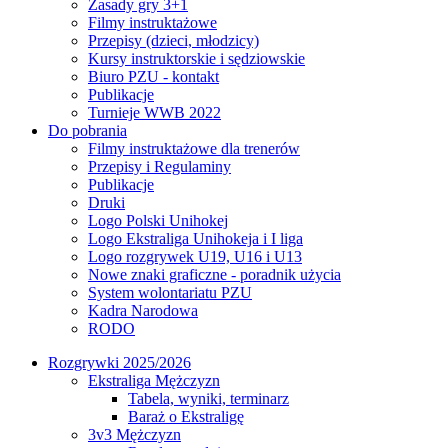
Zasady gry 3+1
Filmy instruktażowe
Przepisy (dzieci, młodzicy)
Kursy instruktorskie i sędziowskie
Biuro PZU - kontakt
Publikacje
Turnieje WWB 2022
Do pobrania
Filmy instruktażowe dla trenerów
Przepisy i Regulaminy
Publikacje
Druki
Logo Polski Unihokej
Logo Ekstraliga Unihokeja i I liga
Logo rozgrywek U19, U16 i U13
Nowe znaki graficzne - poradnik użycia
System wolontariatu PZU
Kadra Narodowa
RODO
Rozgrywki 2025/2026
Ekstraliga Mężczyzn
Tabela, wyniki, terminarz
Baraż o Ekstraligę
3v3 Mężczyzn