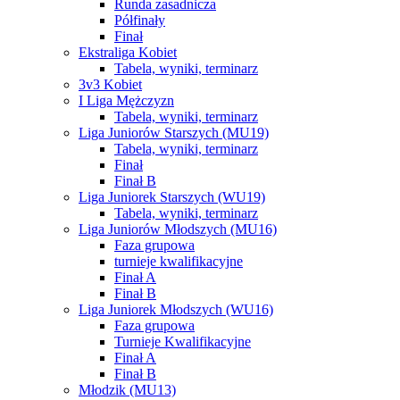
Runda zasadnicza
Półfinały
Finał
Ekstraliga Kobiet
Tabela, wyniki, terminarz
3v3 Kobiet
I Liga Mężczyzn
Tabela, wyniki, terminarz
Liga Juniorów Starszych (MU19)
Tabela, wyniki, terminarz
Finał
Finał B
Liga Juniorek Starszych (WU19)
Tabela, wyniki, terminarz
Liga Juniorów Młodszych (MU16)
Faza grupowa
turnieje kwalifikacyjne
Finał A
Finał B
Liga Juniorek Młodszych (WU16)
Faza grupowa
Turnieje Kwalifikacyjne
Finał A
Finał B
Młodzik (MU13)