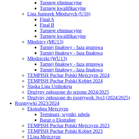
Turnieje eliminacyjne
Turnieje kwalifikacyjne
Liga Juniorek Młodszych (U16)
Finał A
Finał B
Turnieje eliminacyjne
Turnieje kwalifikacyjne
Młodzicy (MU13)
Turniej finałowy - faza grupowa
Turniej finałowy - faza finałowa
Młodziczki (WU13)
Turniej finałowy - faza grupowa
Turniej finałowy - faza finałowa
TEMPISH Puchar Polski Mężczyzn 2024
TEMPISH Puchar Polski Kobiet 2024
Śląska Liga Unihokeja
Drużyny zgłoszone do sezonu 2024/2025
Drużyny zgłoszone do rozgrywek 3vs3 (2024/2025)
Rozgrywki 2023/2024
Ekstraliga Mężczyzn
Terminarz, wyniki, tabela
Baraż o Ekstraligę
TEMPISH Puchar Polski Mężczyzn 2023
TEMPISH Puchar Polski Kobiet 2023
I Liga Mężczyzn