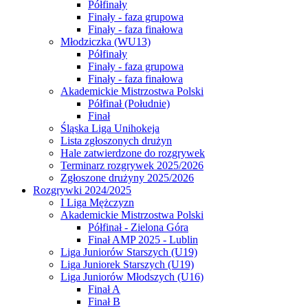
Półfinały
Finały - faza grupowa
Finały - faza finałowa
Młodziczka (WU13)
Półfinały
Finały - faza grupowa
Finały - faza finałowa
Akademickie Mistrzostwa Polski
Półfinał (Południe)
Finał
Śląska Liga Unihokeja
Lista zgłoszonych drużyn
Hale zatwierdzone do rozgrywek
Terminarz rozgrywek 2025/2026
Zgłoszone drużyny 2025/2026
Rozgrywki 2024/2025
I Liga Mężczyzn
Akademickie Mistrzostwa Polski
Półfinał - Zielona Góra
Finał AMP 2025 - Lublin
Liga Juniorów Starszych (U19)
Liga Juniorek Starszych (U19)
Liga Juniorów Młodszych (U16)
Finał A
Finał B