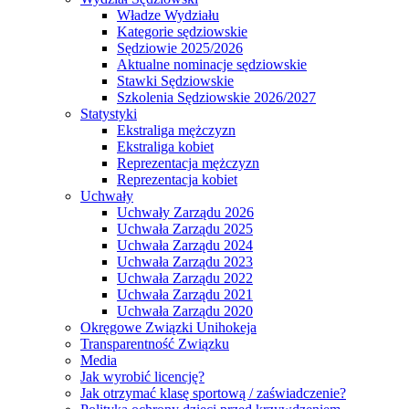
Władze Wydziału
Kategorie sędziowskie
Sędziowie 2025/2026
Aktualne nominacje sędziowskie
Stawki Sędziowskie
Szkolenia Sędziowskie 2026/2027
Statystyki
Ekstraliga mężczyzn
Ekstraliga kobiet
Reprezentacja mężczyzn
Reprezentacja kobiet
Uchwały
Uchwały Zarządu 2026
Uchwała Zarządu 2025
Uchwała Zarządu 2024
Uchwała Zarządu 2023
Uchwała Zarządu 2022
Uchwała Zarządu 2021
Uchwała Zarządu 2020
Okręgowe Związki Unihokeja
Transparentność Związku
Media
Jak wyrobić licencję?
Jak otrzymać klasę sportową / zaświadczenie?