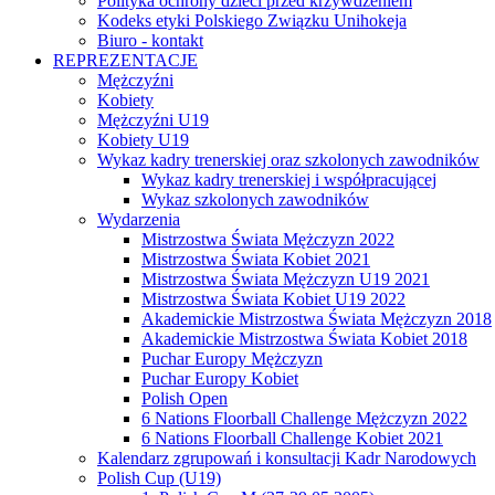
Polityka ochrony dzieci przed krzywdzeniem
Kodeks etyki Polskiego Związku Unihokeja
Biuro - kontakt
REPREZENTACJE
Mężczyźni
Kobiety
Mężczyźni U19
Kobiety U19
Wykaz kadry trenerskiej oraz szkolonych zawodników
Wykaz kadry trenerskiej i współpracującej
Wykaz szkolonych zawodników
Wydarzenia
Mistrzostwa Świata Mężczyzn 2022
Mistrzostwa Świata Kobiet 2021
Mistrzostwa Świata Mężczyzn U19 2021
Mistrzostwa Świata Kobiet U19 2022
Akademickie Mistrzostwa Świata Mężczyzn 2018
Akademickie Mistrzostwa Świata Kobiet 2018
Puchar Europy Mężczyzn
Puchar Europy Kobiet
Polish Open
6 Nations Floorball Challenge Mężczyzn 2022
6 Nations Floorball Challenge Kobiet 2021
Kalendarz zgrupowań i konsultacji Kadr Narodowych
Polish Cup (U19)