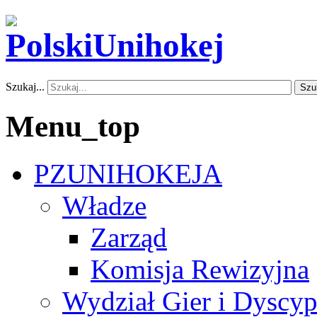
Szukaj...
Szu
Menu_top
PZUNIHOKEJA
Władze
Zarząd
Komisja Rewizyjna
Wydział Gier i Dyscyp