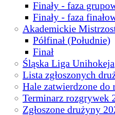
Finały - faza grupo
Finały - faza finało
Akademickie Mistrzos
Półfinał (Południe)
Finał
Śląska Liga Unihokeja
Lista zgłoszonych dru
Hale zatwierdzone do
Terminarz rozgrywek 
Zgłoszone drużyny 20