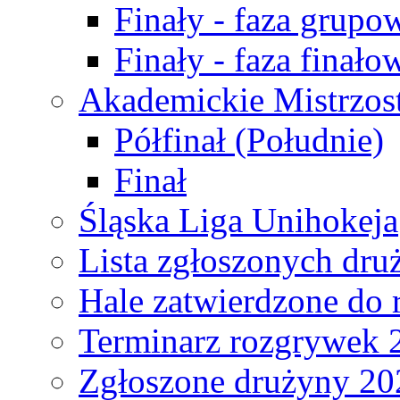
Finały - faza grupo
Finały - faza finało
Akademickie Mistrzos
Półfinał (Południe)
Finał
Śląska Liga Unihokeja
Lista zgłoszonych dru
Hale zatwierdzone do
Terminarz rozgrywek 
Zgłoszone drużyny 20