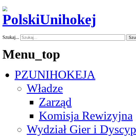
Szukaj...
Szu
Menu_top
PZUNIHOKEJA
Władze
Zarząd
Komisja Rewizyjna
Wydział Gier i Dyscyp