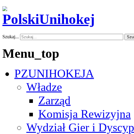
Szukaj...
Szu
Menu_top
PZUNIHOKEJA
Władze
Zarząd
Komisja Rewizyjna
Wydział Gier i Dyscyp