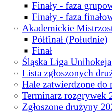
Finały - faza grupo
Finały - faza finało
Akademickie Mistrzos
Półfinał (Południe)
Finał
Śląska Liga Unihokeja
Lista zgłoszonych dru
Hale zatwierdzone do
Terminarz rozgrywek 
Zgłoszone drużyny 20