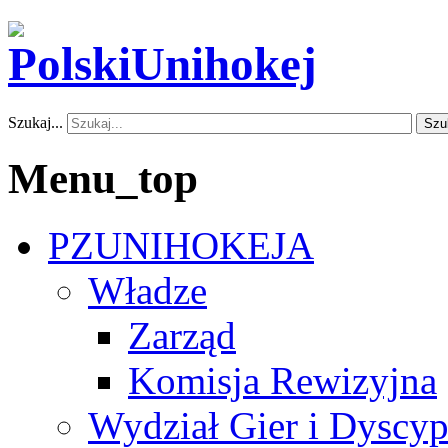
Szukaj...
Szu
Menu_top
PZUNIHOKEJA
Władze
Zarząd
Komisja Rewizyjna
Wydział Gier i Dyscyp