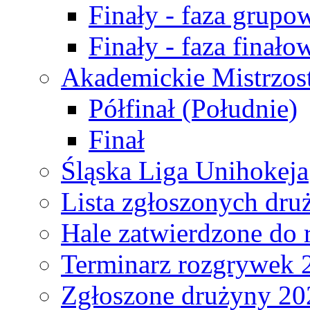
Finały - faza grupo
Finały - faza finało
Akademickie Mistrzos
Półfinał (Południe)
Finał
Śląska Liga Unihokeja
Lista zgłoszonych dru
Hale zatwierdzone do
Terminarz rozgrywek 
Zgłoszone drużyny 20