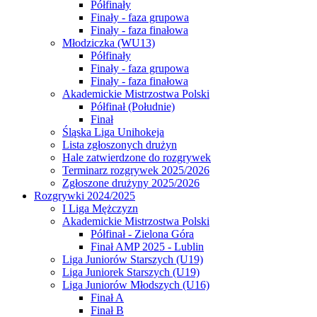
Półfinały
Finały - faza grupowa
Finały - faza finałowa
Młodziczka (WU13)
Półfinały
Finały - faza grupowa
Finały - faza finałowa
Akademickie Mistrzostwa Polski
Półfinał (Południe)
Finał
Śląska Liga Unihokeja
Lista zgłoszonych drużyn
Hale zatwierdzone do rozgrywek
Terminarz rozgrywek 2025/2026
Zgłoszone drużyny 2025/2026
Rozgrywki 2024/2025
I Liga Mężczyzn
Akademickie Mistrzostwa Polski
Półfinał - Zielona Góra
Finał AMP 2025 - Lublin
Liga Juniorów Starszych (U19)
Liga Juniorek Starszych (U19)
Liga Juniorów Młodszych (U16)
Finał A
Finał B