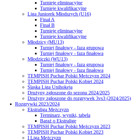
Turnieje eliminacyjne
Turnieje kwalifikacyjne
Liga Juniorek Młodszych (U16)
Finał A
Finał B
Turnieje eliminacyjne
Turnieje kwalifikacyjne
Młodzicy (MU13)
Turniej finałowy - faza grupowa
Turniej finałowy - faza finałowa
Młodziczki (WU13)
Turniej finałowy - faza grupowa
Turniej finałowy - faza finałowa
TEMPISH Puchar Polski Mężczyzn 2024
TEMPISH Puchar Polski Kobiet 2024
Śląska Liga Unihokeja
Drużyny zgłoszone do sezonu 2024/2025
Drużyny zgłoszone do rozgrywek 3vs3 (2024/2025)
Rozgrywki 2023/2024
Ekstraliga Mężczyzn
Terminarz, wyniki, tabela
Baraż o Ekstraligę
TEMPISH Puchar Polski Mężczyzn 2023
TEMPISH Puchar Polski Kobiet 2023
I Liga Mężczyzn