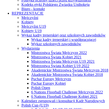
Polityka ochrony dzieci przed krzywdzeniem
Kodeks etyki Polskiego Związku Unihokeja
Biuro - kontakt
REPREZENTACJE
Mężczyźni
Kobiety
Mężczyźni U19
Kobiety U19
Wykaz kadry trenerskiej oraz szkolonych zawodników
Wykaz kadry trenerskiej i współpracującej
Wykaz szkolonych zawodników
Wydarzenia
Mistrzostwa Świata Mężczyzn 2022
Mistrzostwa Świata Kobiet 2021
Mistrzostwa Świata Mężczyzn U19 2021
Mistrzostwa Świata Kobiet U19 2022
Akademickie Mistrzostwa Świata Mężczyzn 2018
Akademickie Mistrzostwa Świata Kobiet 2018
Puchar Europy Mężczyzn
Puchar Europy Kobiet
Polish Open
6 Nations Floorball Challenge Mężczyzn 2022
6 Nations Floorball Challenge Kobiet 2021
Kalendarz zgrupowań i konsultacji Kadr Narodowych
Polish Cup (U19)