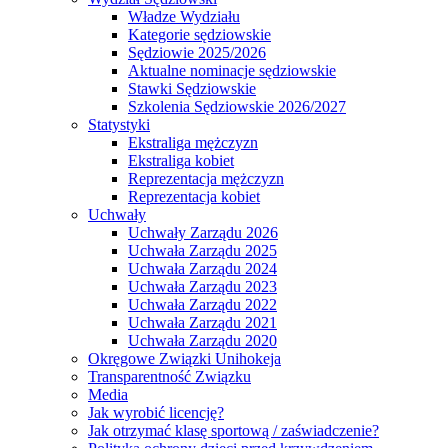
Władze Wydziału
Kategorie sędziowskie
Sędziowie 2025/2026
Aktualne nominacje sędziowskie
Stawki Sędziowskie
Szkolenia Sędziowskie 2026/2027
Statystyki
Ekstraliga mężczyzn
Ekstraliga kobiet
Reprezentacja mężczyzn
Reprezentacja kobiet
Uchwały
Uchwały Zarządu 2026
Uchwała Zarządu 2025
Uchwała Zarządu 2024
Uchwała Zarządu 2023
Uchwała Zarządu 2022
Uchwała Zarządu 2021
Uchwała Zarządu 2020
Okręgowe Związki Unihokeja
Transparentność Związku
Media
Jak wyrobić licencję?
Jak otrzymać klasę sportową / zaświadczenie?