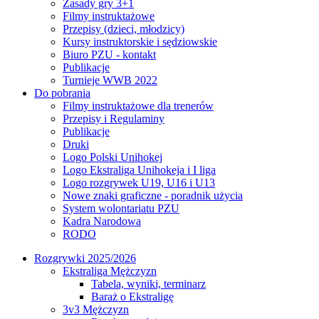
Zasady gry 3+1
Filmy instruktażowe
Przepisy (dzieci, młodzicy)
Kursy instruktorskie i sędziowskie
Biuro PZU - kontakt
Publikacje
Turnieje WWB 2022
Do pobrania
Filmy instruktażowe dla trenerów
Przepisy i Regulaminy
Publikacje
Druki
Logo Polski Unihokej
Logo Ekstraliga Unihokeja i I liga
Logo rozgrywek U19, U16 i U13
Nowe znaki graficzne - poradnik użycia
System wolontariatu PZU
Kadra Narodowa
RODO
Rozgrywki 2025/2026
Ekstraliga Mężczyzn
Tabela, wyniki, terminarz
Baraż o Ekstraligę
3v3 Mężczyzn