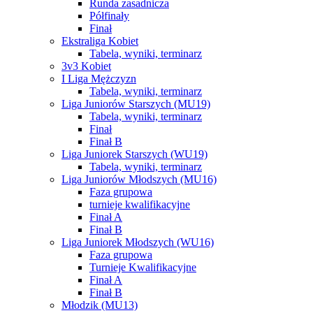
Runda zasadnicza
Półfinały
Finał
Ekstraliga Kobiet
Tabela, wyniki, terminarz
3v3 Kobiet
I Liga Mężczyzn
Tabela, wyniki, terminarz
Liga Juniorów Starszych (MU19)
Tabela, wyniki, terminarz
Finał
Finał B
Liga Juniorek Starszych (WU19)
Tabela, wyniki, terminarz
Liga Juniorów Młodszych (MU16)
Faza grupowa
turnieje kwalifikacyjne
Finał A
Finał B
Liga Juniorek Młodszych (WU16)
Faza grupowa
Turnieje Kwalifikacyjne
Finał A
Finał B
Młodzik (MU13)