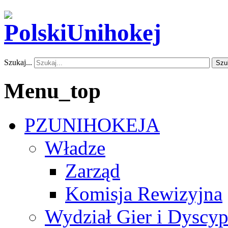
Szukaj...
Szu
Menu_top
PZUNIHOKEJA
Władze
Zarząd
Komisja Rewizyjna
Wydział Gier i Dyscyp