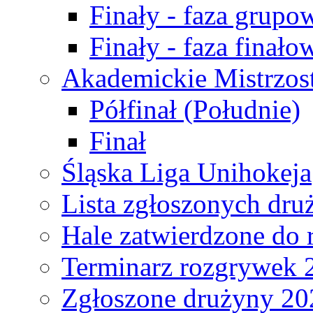
Finały - faza grupo
Finały - faza finało
Akademickie Mistrzos
Półfinał (Południe)
Finał
Śląska Liga Unihokeja
Lista zgłoszonych dru
Hale zatwierdzone do
Terminarz rozgrywek 
Zgłoszone drużyny 20