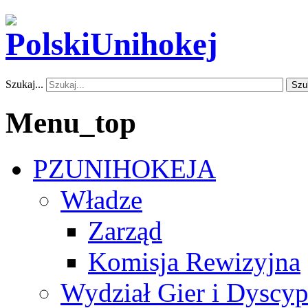
Szukaj...
Szu
Menu_top
PZUNIHOKEJA
Władze
Zarząd
Komisja Rewizyjna
Wydział Gier i Dyscyp