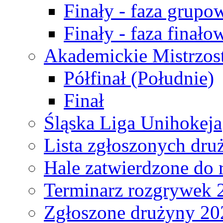
Finały - faza grupo
Finały - faza finało
Akademickie Mistrzos
Półfinał (Południe)
Finał
Śląska Liga Unihokeja
Lista zgłoszonych dru
Hale zatwierdzone do
Terminarz rozgrywek 
Zgłoszone drużyny 20