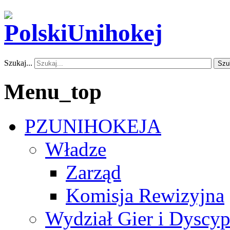
Szukaj...
Szu
Menu_top
PZUNIHOKEJA
Władze
Zarząd
Komisja Rewizyjna
Wydział Gier i Dyscyp