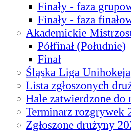
Finały - faza grupo
Finały - faza finało
Akademickie Mistrzos
Półfinał (Południe)
Finał
Śląska Liga Unihokeja
Lista zgłoszonych dru
Hale zatwierdzone do
Terminarz rozgrywek 
Zgłoszone drużyny 20