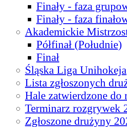
Finały - faza grupo
Finały - faza finało
Akademickie Mistrzos
Półfinał (Południe)
Finał
Śląska Liga Unihokeja
Lista zgłoszonych dru
Hale zatwierdzone do
Terminarz rozgrywek 
Zgłoszone drużyny 20