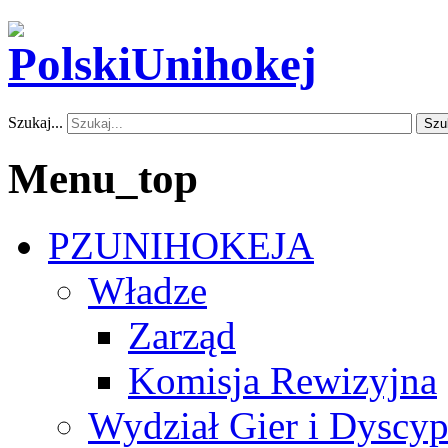
Szukaj...
Szu
Menu_top
PZUNIHOKEJA
Władze
Zarząd
Komisja Rewizyjna
Wydział Gier i Dyscyp