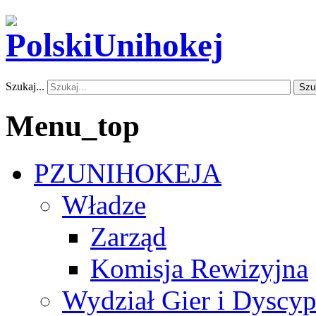
Szukaj...
Szu
Menu_top
PZUNIHOKEJA
Władze
Zarząd
Komisja Rewizyjna
Wydział Gier i Dyscyp