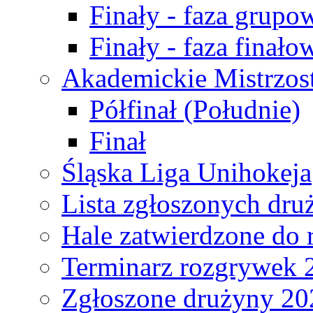
Finały - faza grupo
Finały - faza finało
Akademickie Mistrzos
Półfinał (Południe)
Finał
Śląska Liga Unihokeja
Lista zgłoszonych dru
Hale zatwierdzone do
Terminarz rozgrywek 
Zgłoszone drużyny 20