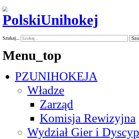
Szukaj...
Szu
Menu_top
PZUNIHOKEJA
Władze
Zarząd
Komisja Rewizyjna
Wydział Gier i Dyscyp