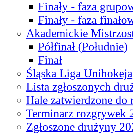
Finały - faza grupo
Finały - faza finało
Akademickie Mistrzos
Półfinał (Południe)
Finał
Śląska Liga Unihokeja
Lista zgłoszonych dru
Hale zatwierdzone do
Terminarz rozgrywek 
Zgłoszone drużyny 20