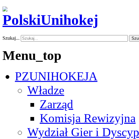
Szukaj...
Szu
Menu_top
PZUNIHOKEJA
Władze
Zarząd
Komisja Rewizyjna
Wydział Gier i Dyscyp