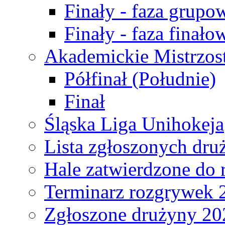
Finały - faza grupo
Finały - faza finało
Akademickie Mistrzos
Półfinał (Południe)
Finał
Śląska Liga Unihokeja
Lista zgłoszonych dru
Hale zatwierdzone do
Terminarz rozgrywek 
Zgłoszone drużyny 20