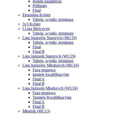
Runda zasadnicza
Półfinały
Finał
Ekstraliga Kobiet
Tabela, wyniki, terminarz
3v3 Kobiet
I Liga Mężczyzn
Tabela, wyniki, terminarz
Liga Juniorów Starszych (MU19)
Tabela, wyniki, terminarz
Finał
Finał B
Liga Juniorek Starszych (WU19)
Tabela, wyniki, terminarz
Liga Juniorów Młodszych (MU16)
Faza grupowa
turnieje kwalifikacyjne
Finał A
Finał B
Liga Juniorek Młodszych (WU16)
Faza grupowa
Turnieje Kwalifikacyjne
Finał A
Finał B
Młodzik (MU13)