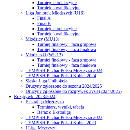
Turnieje eliminacyjne
Turnieje kwalifikacyjne
Liga Juniorek Młodszych (U16)
Finał A
Finał B
Turnieje eliminacyjne
Turnieje kwalifikacyjne
Młodzicy (MU13)
Turniej finałowy - faza grupowa
Turniej finałowy - faza finałowa
Młodziczki (WU13)
Turniej finałowy - faza grupowa
Turniej finałowy - faza finałowa
TEMPISH Puchar Polski Mężczyzn 2024
TEMPISH Puchar Polski Kobiet 2024
Śląska Liga Unihokeja
Drużyny zgłoszone do sezonu 2024/2025
Drużyny zgłoszone do rozgrywek 3vs3 (2024/2025)
Rozgrywki 2023/2024
Ekstraliga Mężczyzn
Terminarz, wyniki, tabela
Baraż o Ekstraligę
TEMPISH Puchar Polski Mężczyzn 2023
TEMPISH Puchar Polski Kobiet 2023
I Liga Mężczyzn