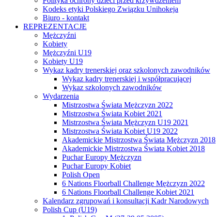
Polityka ochrony dzieci przed krzywdzeniem
Kodeks etyki Polskiego Związku Unihokeja
Biuro - kontakt
REPREZENTACJE
Mężczyźni
Kobiety
Mężczyźni U19
Kobiety U19
Wykaz kadry trenerskiej oraz szkolonych zawodników
Wykaz kadry trenerskiej i współpracującej
Wykaz szkolonych zawodników
Wydarzenia
Mistrzostwa Świata Mężczyzn 2022
Mistrzostwa Świata Kobiet 2021
Mistrzostwa Świata Mężczyzn U19 2021
Mistrzostwa Świata Kobiet U19 2022
Akademickie Mistrzostwa Świata Mężczyzn 2018
Akademickie Mistrzostwa Świata Kobiet 2018
Puchar Europy Mężczyzn
Puchar Europy Kobiet
Polish Open
6 Nations Floorball Challenge Mężczyzn 2022
6 Nations Floorball Challenge Kobiet 2021
Kalendarz zgrupowań i konsultacji Kadr Narodowych
Polish Cup (U19)