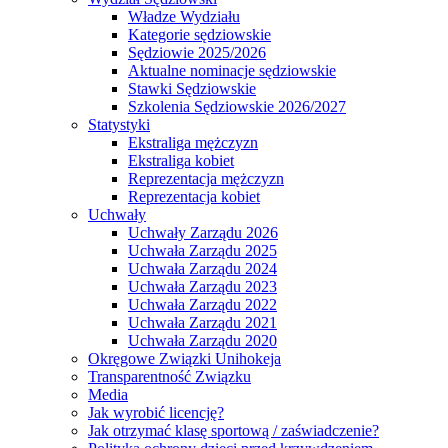
Władze Wydziału
Kategorie sędziowskie
Sędziowie 2025/2026
Aktualne nominacje sędziowskie
Stawki Sędziowskie
Szkolenia Sędziowskie 2026/2027
Statystyki
Ekstraliga mężczyzn
Ekstraliga kobiet
Reprezentacja mężczyzn
Reprezentacja kobiet
Uchwały
Uchwały Zarządu 2026
Uchwała Zarządu 2025
Uchwała Zarządu 2024
Uchwała Zarządu 2023
Uchwała Zarządu 2022
Uchwała Zarządu 2021
Uchwała Zarządu 2020
Okręgowe Związki Unihokeja
Transparentność Związku
Media
Jak wyrobić licencję?
Jak otrzymać klasę sportową / zaświadczenie?