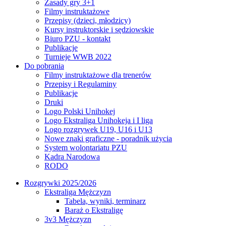
Zasady gry 3+1
Filmy instruktażowe
Przepisy (dzieci, młodzicy)
Kursy instruktorskie i sędziowskie
Biuro PZU - kontakt
Publikacje
Turnieje WWB 2022
Do pobrania
Filmy instruktażowe dla trenerów
Przepisy i Regulaminy
Publikacje
Druki
Logo Polski Unihokej
Logo Ekstraliga Unihokeja i I liga
Logo rozgrywek U19, U16 i U13
Nowe znaki graficzne - poradnik użycia
System wolontariatu PZU
Kadra Narodowa
RODO
Rozgrywki 2025/2026
Ekstraliga Mężczyzn
Tabela, wyniki, terminarz
Baraż o Ekstraligę
3v3 Mężczyzn