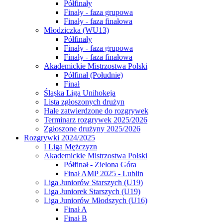
Półfinały
Finały - faza grupowa
Finały - faza finałowa
Młodziczka (WU13)
Półfinały
Finały - faza grupowa
Finały - faza finałowa
Akademickie Mistrzostwa Polski
Półfinał (Południe)
Finał
Śląska Liga Unihokeja
Lista zgłoszonych drużyn
Hale zatwierdzone do rozgrywek
Terminarz rozgrywek 2025/2026
Zgłoszone drużyny 2025/2026
Rozgrywki 2024/2025
I Liga Mężczyzn
Akademickie Mistrzostwa Polski
Półfinał - Zielona Góra
Finał AMP 2025 - Lublin
Liga Juniorów Starszych (U19)
Liga Juniorek Starszych (U19)
Liga Juniorów Młodszych (U16)
Finał A
Finał B