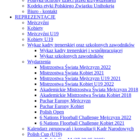
Polityka ochrony dzieci przed krzywdzeniem
Kodeks etyki Polskiego Związku Unihokeja
Biuro - kontakt
REPREZENTACJE
Mężczyźni
Kobiety
Mężczyźni U19
Kobiety U19
Wykaz kadry trenerskiej oraz szkolonych zawodników
Wykaz kadry trenerskiej i współpracującej
Wykaz szkolonych zawodników
Wydarzenia
Mistrzostwa Świata Mężczyzn 2022
Mistrzostwa Świata Kobiet 2021
Mistrzostwa Świata Mężczyzn U19 2021
Mistrzostwa Świata Kobiet U19 2022
Akademickie Mistrzostwa Świata Mężczyzn 2018
Akademickie Mistrzostwa Świata Kobiet 2018
Puchar Europy Mężczyzn
Puchar Europy Kobiet
Polish Open
6 Nations Floorball Challenge Mężczyzn 2022
6 Nations Floorball Challenge Kobiet 2021
Kalendarz zgrupowań i konsultacji Kadr Narodowych
Polish Cup (U19)