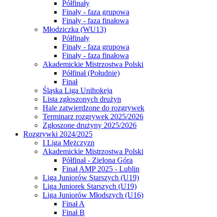
Półfinały
Finały - faza grupowa
Finały - faza finałowa
Młodziczka (WU13)
Półfinały
Finały - faza grupowa
Finały - faza finałowa
Akademickie Mistrzostwa Polski
Półfinał (Południe)
Finał
Śląska Liga Unihokeja
Lista zgłoszonych drużyn
Hale zatwierdzone do rozgrywek
Terminarz rozgrywek 2025/2026
Zgłoszone drużyny 2025/2026
Rozgrywki 2024/2025
I Liga Mężczyzn
Akademickie Mistrzostwa Polski
Półfinał - Zielona Góra
Finał AMP 2025 - Lublin
Liga Juniorów Starszych (U19)
Liga Juniorek Starszych (U19)
Liga Juniorów Młodszych (U16)
Finał A
Finał B