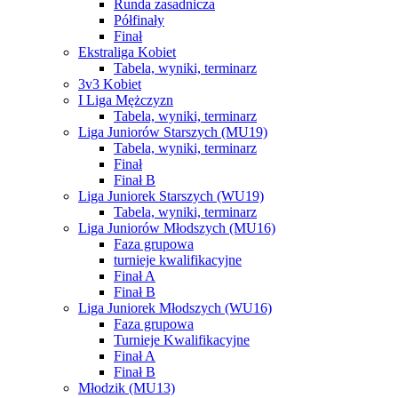
Runda zasadnicza
Półfinały
Finał
Ekstraliga Kobiet
Tabela, wyniki, terminarz
3v3 Kobiet
I Liga Mężczyzn
Tabela, wyniki, terminarz
Liga Juniorów Starszych (MU19)
Tabela, wyniki, terminarz
Finał
Finał B
Liga Juniorek Starszych (WU19)
Tabela, wyniki, terminarz
Liga Juniorów Młodszych (MU16)
Faza grupowa
turnieje kwalifikacyjne
Finał A
Finał B
Liga Juniorek Młodszych (WU16)
Faza grupowa
Turnieje Kwalifikacyjne
Finał A
Finał B
Młodzik (MU13)