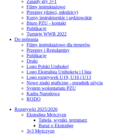
Zasady gry 3+1
Filmy instruktażowe
Przepisy (dzieci, młodzicy)
Kursy instruktorskie i sędziowskie
Biuro PZU - kontakt
Publikacje
Turnieje WWB 2022
Do pobrania
Filmy instruktażowe dla trenerów
Przepisy i Regulaminy
Publikacje
Druki
Logo Polski Unihokej
Logo Ekstraliga Unihokeja i I liga
Logo rozgrywek U19, U16 i U13
Nowe znaki graficzne - poradnik użycia
System wolontariatu PZU
Kadra Narodowa
RODO
Rozgrywki 2025/2026
Ekstraliga Mężczyzn
Tabela, wyniki, terminarz
Baraż o Ekstraligę
3v3 Mężczyzn