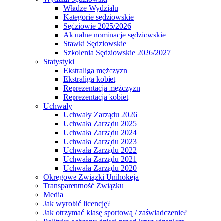
Władze Wydziału
Kategorie sędziowskie
Sędziowie 2025/2026
Aktualne nominacje sędziowskie
Stawki Sędziowskie
Szkolenia Sędziowskie 2026/2027
Statystyki
Ekstraliga mężczyzn
Ekstraliga kobiet
Reprezentacja mężczyzn
Reprezentacja kobiet
Uchwały
Uchwały Zarządu 2026
Uchwała Zarządu 2025
Uchwała Zarządu 2024
Uchwała Zarządu 2023
Uchwała Zarządu 2022
Uchwała Zarządu 2021
Uchwała Zarządu 2020
Okręgowe Związki Unihokeja
Transparentność Związku
Media
Jak wyrobić licencję?
Jak otrzymać klasę sportową / zaświadczenie?