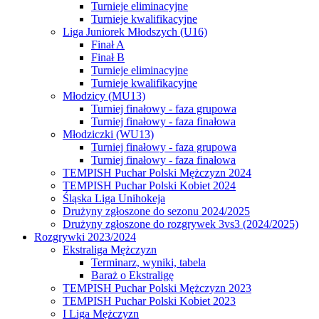
Turnieje eliminacyjne
Turnieje kwalifikacyjne
Liga Juniorek Młodszych (U16)
Finał A
Finał B
Turnieje eliminacyjne
Turnieje kwalifikacyjne
Młodzicy (MU13)
Turniej finałowy - faza grupowa
Turniej finałowy - faza finałowa
Młodziczki (WU13)
Turniej finałowy - faza grupowa
Turniej finałowy - faza finałowa
TEMPISH Puchar Polski Mężczyzn 2024
TEMPISH Puchar Polski Kobiet 2024
Śląska Liga Unihokeja
Drużyny zgłoszone do sezonu 2024/2025
Drużyny zgłoszone do rozgrywek 3vs3 (2024/2025)
Rozgrywki 2023/2024
Ekstraliga Mężczyzn
Terminarz, wyniki, tabela
Baraż o Ekstraligę
TEMPISH Puchar Polski Mężczyzn 2023
TEMPISH Puchar Polski Kobiet 2023
I Liga Mężczyzn