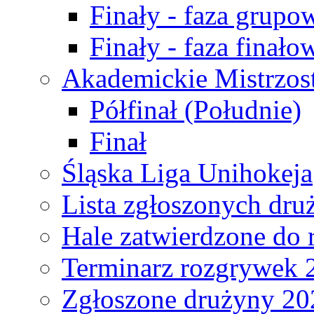
Finały - faza grupo
Finały - faza finało
Akademickie Mistrzos
Półfinał (Południe)
Finał
Śląska Liga Unihokeja
Lista zgłoszonych dru
Hale zatwierdzone do
Terminarz rozgrywek 
Zgłoszone drużyny 20