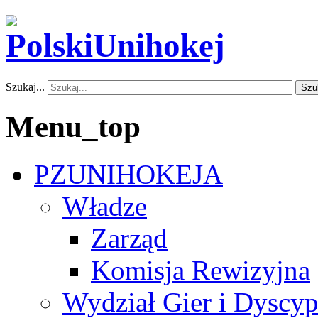
Szukaj...
Szu
Menu_top
PZUNIHOKEJA
Władze
Zarząd
Komisja Rewizyjna
Wydział Gier i Dyscyp