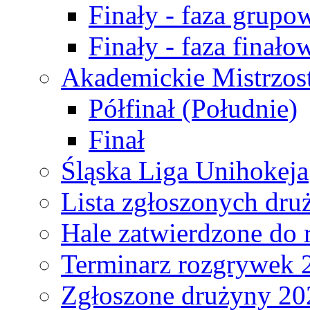
Finały - faza grupo
Finały - faza finało
Akademickie Mistrzos
Półfinał (Południe)
Finał
Śląska Liga Unihokeja
Lista zgłoszonych dru
Hale zatwierdzone do
Terminarz rozgrywek 
Zgłoszone drużyny 20