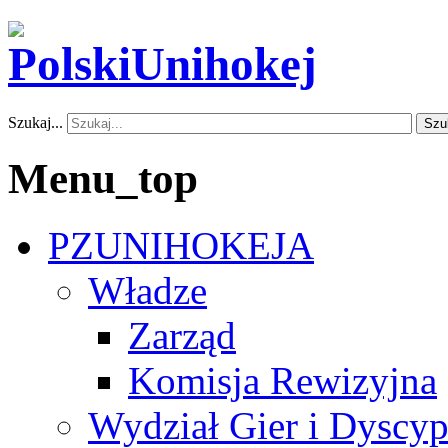
Szukaj...
Szu
Menu_top
PZUNIHOKEJA
Władze
Zarząd
Komisja Rewizyjna
Wydział Gier i Dyscyp