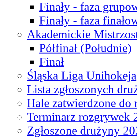
Finały - faza grupo
Finały - faza finało
Akademickie Mistrzos
Półfinał (Południe)
Finał
Śląska Liga Unihokeja
Lista zgłoszonych dru
Hale zatwierdzone do
Terminarz rozgrywek 
Zgłoszone drużyny 20