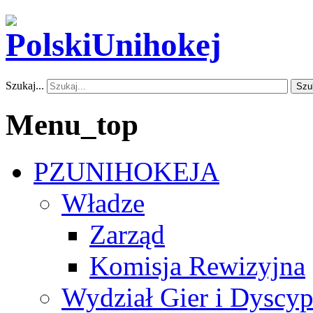
Szukaj...
Szu
Menu_top
PZUNIHOKEJA
Władze
Zarząd
Komisja Rewizyjna
Wydział Gier i Dyscyp