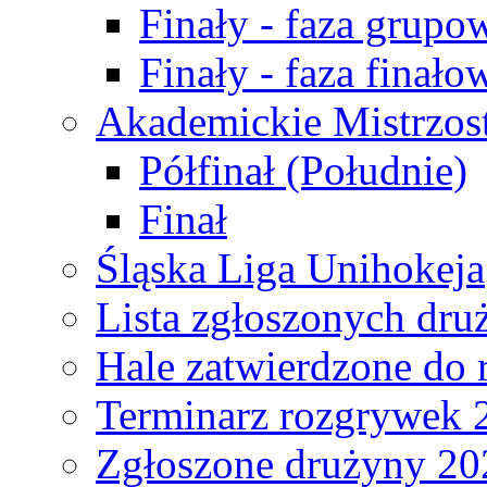
Finały - faza grupo
Finały - faza finało
Akademickie Mistrzos
Półfinał (Południe)
Finał
Śląska Liga Unihokeja
Lista zgłoszonych dru
Hale zatwierdzone do
Terminarz rozgrywek 
Zgłoszone drużyny 20