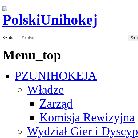
Szukaj...
Szu
Menu_top
PZUNIHOKEJA
Władze
Zarząd
Komisja Rewizyjna
Wydział Gier i Dyscyp