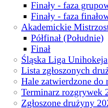
Finały - faza grupo
Finały - faza finało
Akademickie Mistrzos
Półfinał (Południe)
Finał
Śląska Liga Unihokeja
Lista zgłoszonych dru
Hale zatwierdzone do
Terminarz rozgrywek 
Zgłoszone drużyny 20