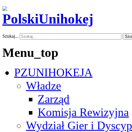
Szukaj...
Szu
Menu_top
PZUNIHOKEJA
Władze
Zarząd
Komisja Rewizyjna
Wydział Gier i Dyscyp