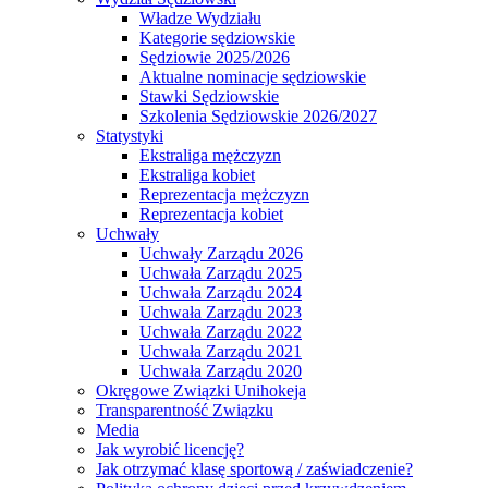
Władze Wydziału
Kategorie sędziowskie
Sędziowie 2025/2026
Aktualne nominacje sędziowskie
Stawki Sędziowskie
Szkolenia Sędziowskie 2026/2027
Statystyki
Ekstraliga mężczyzn
Ekstraliga kobiet
Reprezentacja mężczyzn
Reprezentacja kobiet
Uchwały
Uchwały Zarządu 2026
Uchwała Zarządu 2025
Uchwała Zarządu 2024
Uchwała Zarządu 2023
Uchwała Zarządu 2022
Uchwała Zarządu 2021
Uchwała Zarządu 2020
Okręgowe Związki Unihokeja
Transparentność Związku
Media
Jak wyrobić licencję?
Jak otrzymać klasę sportową / zaświadczenie?