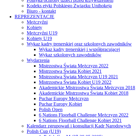
Polityka ochrony dzieci przed krzywdzeniem
Kodeks etyki Polskiego Związku Unihokeja
Biuro - kontakt
REPREZENTACJE
Mężczyźni
Kobiety
Mężczyźni U19
Kobiety U19
Wykaz kadry trenerskiej oraz szkolonych zawodników
Wykaz kadry trenerskiej i współpracującej
Wykaz szkolonych zawodników
Wydarzenia
Mistrzostwa Świata Mężczyzn 2022
Mistrzostwa Świata Kobiet 2021
Mistrzostwa Świata Mężczyzn U19 2021
Mistrzostwa Świata Kobiet U19 2022
Akademickie Mistrzostwa Świata Mężczyzn 2018
Akademickie Mistrzostwa Świata Kobiet 2018
Puchar Europy Mężczyzn
Puchar Europy Kobiet
Polish Open
6 Nations Floorball Challenge Mężczyzn 2022
6 Nations Floorball Challenge Kobiet 2021
Kalendarz zgrupowań i konsultacji Kadr Narodowych
Polish Cup (U19)