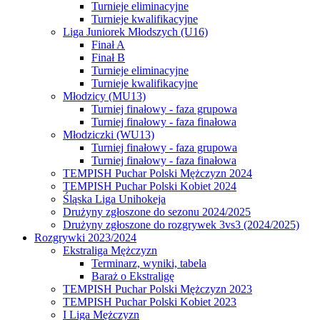
Turnieje eliminacyjne
Turnieje kwalifikacyjne
Liga Juniorek Młodszych (U16)
Finał A
Finał B
Turnieje eliminacyjne
Turnieje kwalifikacyjne
Młodzicy (MU13)
Turniej finałowy - faza grupowa
Turniej finałowy - faza finałowa
Młodziczki (WU13)
Turniej finałowy - faza grupowa
Turniej finałowy - faza finałowa
TEMPISH Puchar Polski Mężczyzn 2024
TEMPISH Puchar Polski Kobiet 2024
Śląska Liga Unihokeja
Drużyny zgłoszone do sezonu 2024/2025
Drużyny zgłoszone do rozgrywek 3vs3 (2024/2025)
Rozgrywki 2023/2024
Ekstraliga Mężczyzn
Terminarz, wyniki, tabela
Baraż o Ekstraligę
TEMPISH Puchar Polski Mężczyzn 2023
TEMPISH Puchar Polski Kobiet 2023
I Liga Mężczyzn