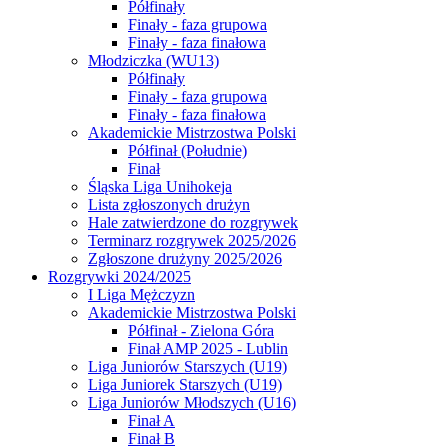
Półfinały
Finały - faza grupowa
Finały - faza finałowa
Młodziczka (WU13)
Półfinały
Finały - faza grupowa
Finały - faza finałowa
Akademickie Mistrzostwa Polski
Półfinał (Południe)
Finał
Śląska Liga Unihokeja
Lista zgłoszonych drużyn
Hale zatwierdzone do rozgrywek
Terminarz rozgrywek 2025/2026
Zgłoszone drużyny 2025/2026
Rozgrywki 2024/2025
I Liga Mężczyzn
Akademickie Mistrzostwa Polski
Półfinał - Zielona Góra
Finał AMP 2025 - Lublin
Liga Juniorów Starszych (U19)
Liga Juniorek Starszych (U19)
Liga Juniorów Młodszych (U16)
Finał A
Finał B