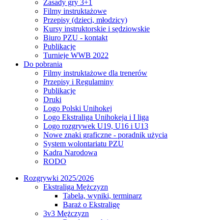
Zasady gry 3+1
Filmy instruktażowe
Przepisy (dzieci, młodzicy)
Kursy instruktorskie i sędziowskie
Biuro PZU - kontakt
Publikacje
Turnieje WWB 2022
Do pobrania
Filmy instruktażowe dla trenerów
Przepisy i Regulaminy
Publikacje
Druki
Logo Polski Unihokej
Logo Ekstraliga Unihokeja i I liga
Logo rozgrywek U19, U16 i U13
Nowe znaki graficzne - poradnik użycia
System wolontariatu PZU
Kadra Narodowa
RODO
Rozgrywki 2025/2026
Ekstraliga Mężczyzn
Tabela, wyniki, terminarz
Baraż o Ekstraligę
3v3 Mężczyzn