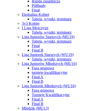
Runda zasadnicza
Półfinały
Finał
Ekstraliga Kobiet
Tabela, wyniki, terminarz
3v3 Kobiet
I Liga Mężczyzn
Tabela, wyniki, terminarz
Liga Juniorów Starszych (MU19)
Tabela, wyniki, terminarz
Finał
Finał B
Liga Juniorek Starszych (WU19)
Tabela, wyniki, terminarz
Liga Juniorów Młodszych (MU16)
Faza grupowa
turnieje kwalifikacyjne
Finał A
Finał B
Liga Juniorek Młodszych (WU16)
Faza grupowa
Turnieje Kwalifikacyjne
Finał A
Finał B
Młodzik (MU13)